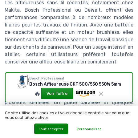
Les affleureuses sans fil récentes, notamment chez
Makita, Bosch Professional ou DeWalt, offrent des
performances comparables à de nombreux modèles
filaires pour les travaux de finition. Avec une batterie
de capacité suffisante et un moteur brushless, elles
tiennent sans difficulté une séance de travail classique
sur des chants de panneaux. Pour un usage intensif en
atelier, certains utilisateurs préfèrent toutefois
conserver une affleureuse filaire en complément.
Faut il privilégier un coffret complet ou
Bosch Professional
une affleureuse vendue seule ?
Bosch Affleureuse GKF 500/550 550W 5mm
🔥
Voir l'offre
Pour un premier équipement, un coffret complet avec
plusieurs semelles, un guide parallèle et quelques
fraises de base est souvent plus économique qu’un
Ce site utilise des cookies et vous donne le contrôle sur ceux que
achat au détail. Les bricoleurs déjà équipés en
vous souhaitez activer
accessoires compatibles peuvent en revanche se
Tout accepter
Personnaliser
tourner vers une affleureuse vendue seule, afin de