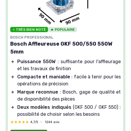
⭐ TRÈS BIEN NOTÉ
🔥 POPULAIRE
BOSCH PROFESSIONAL
Bosch Affleureuse GKF 500/550 550W
5mm
＋
Puissance 550W
: suffisante pour l'affleurage
et les travaux de finition
＋
Compacte et maniable
: facile à tenir pour les
opérations de précision
＋
Marque reconnue
: Bosch, gage de qualité et
de disponibilité des pièces
＋
Deux modèles indiqués
(GKF 500 / GKF 550) :
possibilité de choisir selon les besoins
★★★★★
★★★★★
4,7/5
—
1244 avis