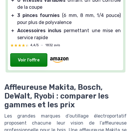
＋
6 vitesses variables
offrant un bon contrôle
de la coupe
＋
3 pinces fournies
(6 mm, 8 mm, 1/4 pouce)
pour plus de polyvalence
＋
Accessoires inclus
permettant une mise en
service rapide
★★★★★
★★★★★
4,4/5
—
1832 avis
Voir l'offre
Affleureuse Makita, Bosch,
DeWalt, Ryobi : comparer les
gammes et les prix
Les grandes marques d’outillage électroportatif
proposent chacune leur vision de l’affleureuse
professionnelle pour le bois. Une affleureuse Makita se