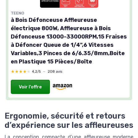
TEENO
à Bois Défonceuse Affleureuse
électrique 800W, Affleureuse à Bois
Défonceuse 13000-33000RPM,15 Fraises
à Défoncer Queue de 1/4",6 Vitesses
Variables,3 Pinces de 6/6.35/8mm,Boite
en Plastique 15 Pièces/Boîte
★★★★★
★★★★★
4,2/5
—
208 avis
Voir l'offre
Ergonomie, sécurité et retours
d’expérience sur les affleureuses
La conception compacte d’une affleureuse moderne