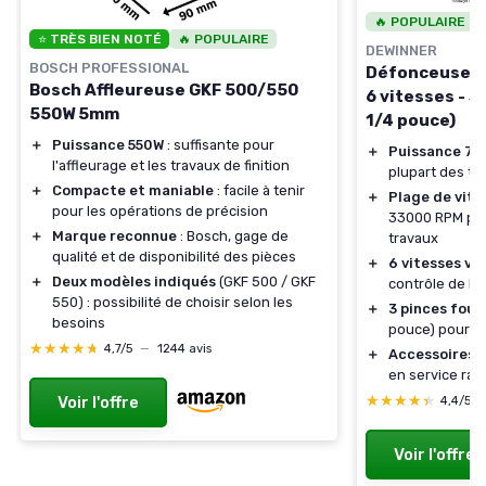
🔥 POPULAIRE
⭐ TRÈS BIEN NOTÉ
🔥 POPULAIRE
DEWINNER
BOSCH PROFESSIONAL
Défonceuse él
Bosch Affleureuse GKF 500/550
6 vitesses - 3
550W 5mm
1/4 pouce)
＋
Puissance 550W
: suffisante pour
＋
Puissance 71
l'affleurage et les travaux de finition
plupart des tr
＋
Compacte et maniable
: facile à tenir
＋
Plage de vit
pour les opérations de précision
33000 RPM pour
＋
Marque reconnue
: Bosch, gage de
travaux
qualité et de disponibilité des pièces
＋
6 vitesses va
＋
Deux modèles indiqués
(GKF 500 / GKF
contrôle de la
550) : possibilité de choisir selon les
＋
3 pinces four
besoins
pouce) pour p
★★★★★
★★★★★
4,7/5
—
1244 avis
＋
Accessoires i
en service rap
★★★★★
★★★★★
Voir l'offre
4,4/5
Voir l'offre