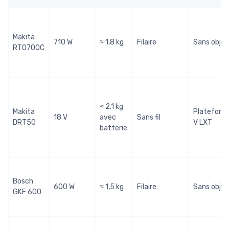
Makita
710 W
≈ 1,8 kg
Filaire
Sans objet
RT0700C
≈ 2,1 kg
Makita
Plateform
18 V
avec
Sans fil
DRT50
V LXT
batterie
Bosch
600 W
≈ 1,5 kg
Filaire
Sans objet
GKF 600