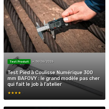
•
14/06/2026
Test Produit
Test Pied à Coulisse Numérique 300
mm BAFOVY : le grand modèle pas cher
qui fait le job à l’atelier
★★★★★
★★★★★