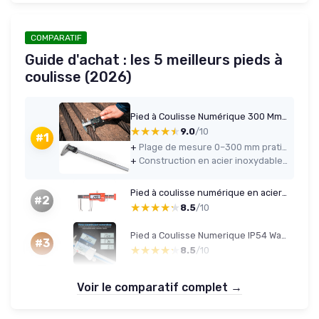
COMPARATIF
Guide d'achat : les 5 meilleurs pieds à
coulisse (2026)
Pied à Coulisse Numérique 300 Mm, Grand écran LCD, Vis de Verrouillage, Acier Inoxydable Robuste, Mesure de Précision pour Pièces de Machine, Boîtier en Plastique Dur,
★★★★★
★★★★★
9.0
/10
#1
+
Plage de mesure 0–300 mm pratique pour les pièces longues
+
Construction en acier inoxydable correcte avec marquages gravés lisibles
Pied à coulisse numérique en acier inoxydable avec écran LCD, étanchéité IP54, 0-150 mm
#2
★★★★★
★★★★★
8.5
/10
Pied a Coulisse Numerique IP54 Waterproof Digital Meter Professional Steel Micrometer 150mm/6 Inch Metal Gauge LCD Display Electronic Conversion Gauge Inch/Millimeter/Fraction
#3
★★★★★
★★★★★
8.5
/10
Voir le comparatif complet →