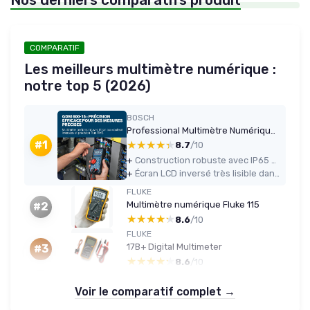
Nos derniers comparatifs produit
COMPARATIF
Les meilleurs multimètre numérique :
notre top 5 (2026)
BOSCH
Professional Multimètre Numérique GDM 600-15 (True RMS, écran LCD inversé, mesure fréquence/continuité/résistance/capacité, Min/Max/Moyenne, cordons de mesure MS 90)
★★★★★
★★★★★
#1
8.7
/10
+
Construction robuste avec IP65 et résistance aux chutes jusqu’à 2 m, vraiment adapté au chantier
+
Écran LCD inversé très lisible dans le noir comme en plein soleil
FLUKE
Multimètre numérique Fluke 115
#2
★★★★★
★★★★★
8.6
/10
FLUKE
17B+ Digital Multimeter
#3
★★★★★
★★★★★
8.6
/10
Voir le comparatif complet →