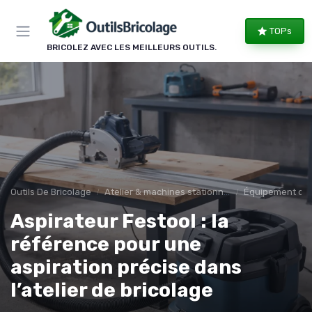
Panneau de gestion des cookies
TOPs
BRICOLEZ AVEC LES MEILLEURS OUTILS.
Outils De Bricolage
Atelier & machines stationnaires
Équipement d’at
Aspirateur Festool : la
référence pour une
aspiration précise dans
l’atelier de bricolage