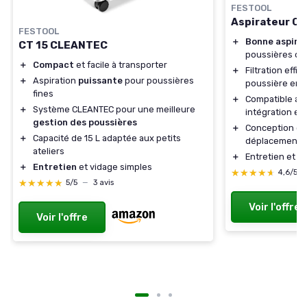
FESTOOL
Aspirateur C
FESTOOL
＋
Bonne aspira
CT 15 CLEANTEC
poussières d'a
＋
Compact
et facile à transporter
＋
Filtration effi
＋
Aspiration
puissante
pour poussières
poussière en 
fines
＋
Compatible av
＋
Système CLEANTEC pour une meilleure
intégration et
gestion des poussières
＋
Conception c
＋
Capacité de 15 L adaptée aux petits
déplacement e
ateliers
＋
Entretien et v
＋
Entretien
et vidage simples
★★★★★
★★★★★
4,6/5
★★★★★
★★★★★
5/5
—
3 avis
Voir l'offre
Voir l'offre