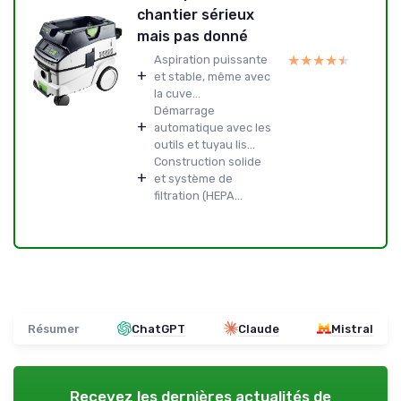
chantier sérieux
mais pas donné
★★★★★
★★★★★
Aspiration puissante
+
et stable, même avec
la cuve...
Démarrage
+
automatique avec les
outils et tuyau lis...
Construction solide
+
et système de
filtration (HEPA...
Résumer
ChatGPT
Claude
Mistral
Recevez les dernières actualités de