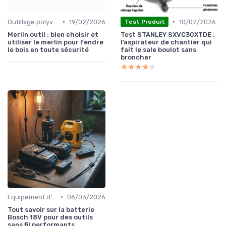
•
•
Outillage polyvalent
19/02/2026
10/02/2026
Test Produit
Merlin outil : bien choisir et
Test STANLEY SXVC30XTDE :
utiliser le merlin pour fendre
l’aspirateur de chantier qui
le bois en toute sécurité
fait le sale boulot sans
broncher
★★★★★
★★★★★
•
Équipement d’atelier
06/03/2026
Tout savoir sur la batterie
Bosch 18V pour des outils
sans fil performants