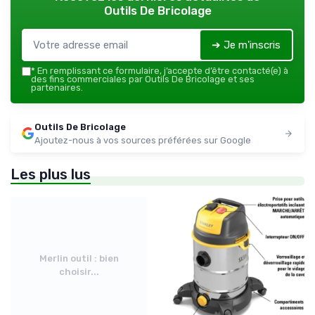
Outils De Bricolage
➔ Je m'inscris
*
En remplissant ce formulaire, j’accepte d’être contacté(e) à
des fins commerciales par Outils De Bricolage et ses
partenaires.
Outils De Bricolage
Ajoutez-nous à vos sources préférées sur Google
Les plus lus
Merlin outil : bien
choisir...