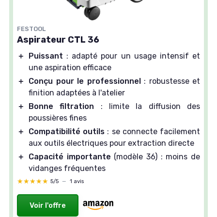
FESTOOL
Aspirateur CTL 36
＋
Puissant
: adapté pour un usage intensif et
une aspiration efficace
＋
Conçu pour le professionnel
: robustesse et
finition adaptées à l'atelier
＋
Bonne filtration
: limite la diffusion des
poussières fines
＋
Compatibilité outils
: se connecte facilement
aux outils électriques pour extraction directe
＋
Capacité importante
(modèle 36) : moins de
vidanges fréquentes
★★★★★
★★★★★
5/5
—
1 avis
Voir l'offre