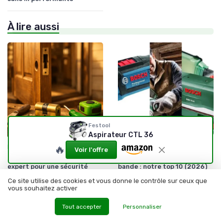
À lire aussi
Festool
Aspirateur CTL 36
•
•
Équipement d’atelier
09/04/2026
07/06/2026
🔥
Comparatif
Voir l'offre
Serrure Vachette : guide
Les meilleurs ponceuse à
expert pour une sécurité
bande : notre top 10 (2026)
fiable en bricolage
Ce site utilise des cookies et vous donne le contrôle sur ceux que
vous souhaitez activer
Tout accepter
Personnaliser