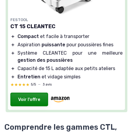
FESTOOL
CT 15 CLEANTEC
＋
Compact
et facile à transporter
＋
Aspiration
puissante
pour poussières fines
＋
Système CLEANTEC pour une meilleure
gestion des poussières
＋
Capacité de 15 L adaptée aux petits ateliers
＋
Entretien
et vidage simples
★★★★★
★★★★★
5/5
—
3 avis
Voir l'offre
Comprendre les gammes CTL,