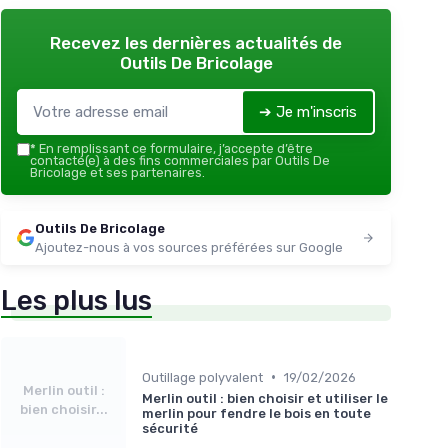
é et
Recevez les dernières actualités de
Outils De Bricolage
➔ Je m'inscris
*
En remplissant ce formulaire, j’accepte d’être
contacté(e) à des fins commerciales par Outils De
Bricolage et ses partenaires.
Outils De Bricolage
Ajoutez-nous à vos sources préférées sur Google
Les plus lus
•
Outillage polyvalent
19/02/2026
Merlin outil :
Merlin outil : bien choisir et utiliser le
bien choisir...
merlin pour fendre le bois en toute
sécurité