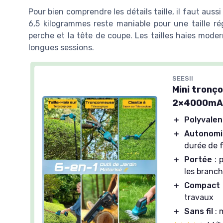
Pour bien comprendre les détails taille, il faut auss
6,5 kilogrammes reste maniable pour une taille régu
perche et la tête de coupe. Les tailles haies moder
longues sessions.
SEESII
Mini tronç
2×4000mAh
＋
Polyvalen
＋
Autonomi
durée de 
＋
Portée
: 
les branc
＋
Compact
travaux
＋
Sans fil
: 