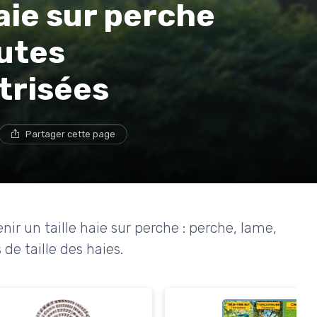
haie sur perche
utes
trisées
Partager cette page
enir un taille haie sur perche : perche, lame,
 de taille des haies.