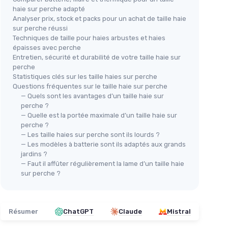
haie sur perche adapté
Analyser prix, stock et packs pour un achat de taille haie
sur perche réussi
Techniques de taille pour haies arbustes et haies
épaisses avec perche
Entretien, sécurité et durabilité de votre taille haie sur
🔥
EINHELL
perche
EIN
Taille-haie télescopique sans fil
Statistiques clés sur les taille haies sur perche
Tai
Questions fréquentes sur le taille haie sur perche
18V - 50 cm (sans batterie)
1 —
18V
— Quels sont les avantages d’un taille haie sur
＋
Sans fil
pour liberté de mouvement
perche ?
vit
＋
Télescopique
pour atteindre les
 m
— Quelle est la portée maximale d’un taille haie sur
＋
S
hauteurs sans échelle
perche ?
onçonner
＋
— Les taille haies sur perche sont ils lourds ?
＋
Moteur sans charbon (BL)
pour
— Les modèles à batterie sont ils adaptés aux grands
meilleure efficacité et longévité
＋
000mAh
jardins ?
＋
Longueur de coupe 50 cm
pour
— Faut il affûter régulièrement la lame d’un taille haie
couvrir rapidement de grandes haies
＋
sur perche ?
＋
Denture 25 mm
adaptée aux
e jusqu'à
branches épaisses
＋
anches
★★★★★
★★★★★
4,1/5
—
55 avis
★★
★★
Résumer
ChatGPT
Claude
Mistral
aptée à
ux
Voir l'offre