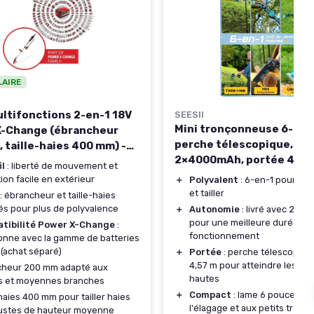
LAIRE
ultifonctions 2-en-1 18V
SEESII
Mini tronçonneuse 6-en-
X-Change (ébrancheur
perche télescopique,
 taille-haies 400 mm) -
2×4000mAh, portée 4,57
ans batterie/chargeur)
il
: liberté de mouvement et
tion facile en extérieur
＋
Polyvalent
: 6-en-1 pour tr
et tailler
: ébrancheur et taille-haies
és pour plus de polyvalence
＋
Autonomie
: livré avec 2×4
pour une meilleure durée de
tibilité Power X-Change
:
fonctionnement
onne avec la gamme de batteries
(achat séparé)
＋
Portée
: perche télescopiqu
4,57 m pour atteindre les br
cheur 200 mm adapté aux
hautes
es et moyennes branches
＋
Compact
: lame 6 pouces ad
-haies 400 mm pour tailler haies
l'élagage et aux petits trava
bustes de hauteur moyenne