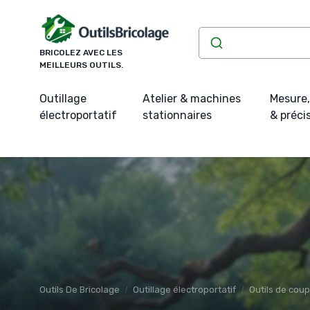
Panneau de gestion des cookies
BRICOLEZ AVEC LES
MEILLEURS OUTILS.
Outillage
Atelier & machines
Mesure,
électroportatif
stationnaires
& préci
Outils De Bricolage
Outillage électroportatif
Outils de coup