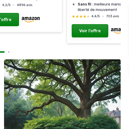
＋
Sans fil
: meilleure maniabilit
★
★
4,2/5
—
4896 avis
liberté de mouvement
★★★★★
★★★★★
4,4/5
—
703 avis
l'offre
Voir l'offre