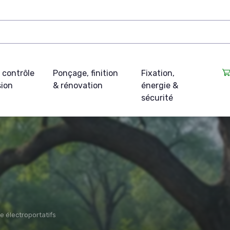
 contrôle
Ponçage, finition
Fixation,
sion
& rénovation
énergie &
sécurité
e électroportatifs