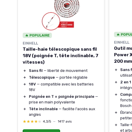
🔥 POPU
🔥 POPULAIRE
EINHELL
EINHELL
fil
Outil m
Taille-haie télescopique sans fil
Power 
18V (poignée T, tête inclinable, 7
t
200 mm,
vitesses)
Solo (s
＋
Sans f
＋
Sans fil
— liberté de mouvement
utilisa
＋
Télescopique
— portée réglable
＋
2 en 1
＋
18V
— compatible avec les batteries
intégr
18V
＋
Compa
ies
＋
Poignée en T + poignée principale
—
foncti
prise en main polyvalente
Bosch 
＋
Tête inclinable
— facilite l'accès aux
＋
Ébran
angles
petit
★★★★★
★★★★★
4,3/5
—
1417 avis
＋
Taille
et ar