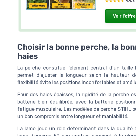
★★★★★
★★★★★
4,4/5
Voir l'offre
Choisir la bonne perche, la bon
haies
La perche constitue l’élément central d’un taill
permet d’ajuster la longueur selon la hauteur d
flexibilité évite les positions inconfortables et amélio
Pour des haies épaisses, la rigidité de la perche e
batterie bien équilibrée, avec la batterie position
fatigue musculaire. Les modèles de perche STIHL o
un bon compromis entre longueur et maniabilité.
La lame joue un rôle déterminant dans la qualité d
lame d’environ 50 centimètres convient à la plupa