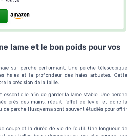
—
703 avis
ne lame et le bon poids pour vos
e haie sur perche performant. Une perche télescopique
es haies et la profondeur des haies arbustes. Cette
re la précision de la taille.
st essentielle afin de garder la lame stable. Une perche
née près des mains, réduit l’effet de levier et donc la
u de perche Husqvarna sont souvent étudiés pour offrir
e coupe et la durée de vie de l’outil. Une longueur de
rt des tailles haies domestiques, car elle couvre une