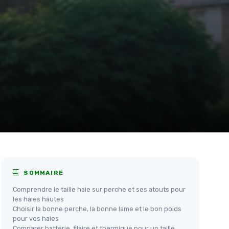
SOMMAIRE
Comprendre le taille haie sur perche et ses atouts pour
les haies hautes
Choisir la bonne perche, la bonne lame et le bon poids
pour vos haies
Comparer batterie, filaire et thermique pour un taille