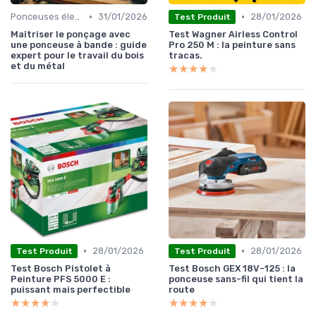
•
•
Ponceuses électriques
31/01/2026
28/01/2026
Test Produit
Maîtriser le ponçage avec
Test Wagner Airless Control
une ponceuse à bande : guide
Pro 250 M : la peinture sans
expert pour le travail du bois
tracas.
et du métal
★★★★★
★★★★★
•
•
28/01/2026
28/01/2026
Test Produit
Test Produit
Test Bosch Pistolet à
Test Bosch GEX 18V-125 : la
Peinture PFS 5000 E :
ponceuse sans-fil qui tient la
puissant mais perfectible
route
★★★★★
★★★★★
★★★★★
★★★★★