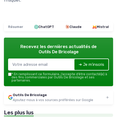
frisquet.
Résumer
ChatGPT
Claude
Mistral
Recevez les dernières actualités de
Outils De Bricolage
➔ Je m'inscris
*
En remplissant ce formulaire, j’accepte d’être contacté(e) à
des fins commerciales par Outils De Bricolage et ses
partenaires.
Outils De Bricolage
Ajoutez-nous à vos sources préférées sur Google
Les plus lus