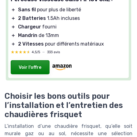
＋
Sans fil
pour plus de liberté
＋
2 Batteries
1.5Ah incluses
＋
Chargeur
fourni
＋
Mandrin
de 13mm
＋
2 Vitesses
pour différents matériaux
★★★★★
★★★★★
4,5/5
—
333 avis
Voir l'offre
Choisir les bons outils pour
l’installation et l’entretien des
chaudières frisquet
L’installation d’une chaudière frisquet, qu’elle soit
murale gaz ou au sol, nécessite une sélection