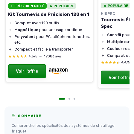
🔥 POPULAIRE
⭐ TRÈS BIEN NOTÉ
🔥 POPULAIRE
HISPEC
Kit Tournevis de Précision 120 en 1
Tournevis Éle
＋
Complet
avec 120 outils
Spec
＋
Magnétique
pour un usage pratique
＋
Sans fil
pour un
＋
Polyvalent
pour PC, téléphone, lunettes,
＋
Multiple outil
etc.
＋
Couleur rose
a
＋
Compact
et facile à transporter
＋
Compact
et fa
★★★★★
★★★★★
4,6/5
—
19083 avis
★★★★★
★★★★★
4,4/5
Voir l'offre
Voir l'offre
SOMMAIRE
Comprendre les spécificités des systèmes de chauffage
frisquet