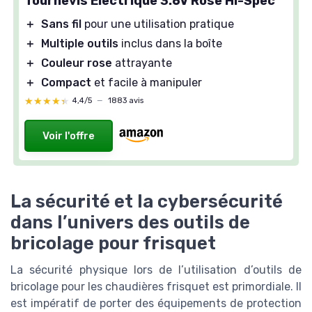
Tournevis Électrique 3.6V Rose Hi-Spec
＋
Sans fil
pour une utilisation pratique
＋
Multiple outils
inclus dans la boîte
＋
Couleur rose
attrayante
＋
Compact
et facile à manipuler
★★★★★
★★★★★
4,4/5
—
1883 avis
Voir l'offre
La sécurité et la cybersécurité
dans l’univers des outils de
bricolage pour frisquet
La sécurité physique lors de l’utilisation d’outils de
bricolage pour les chaudières frisquet est primordiale. Il
est impératif de porter des équipements de protection