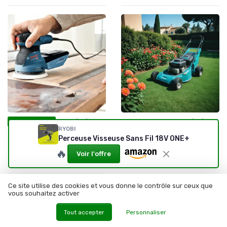
•
•
28/01/2026
Rénovation intérieure
27/01/2026
Test Produit
RYOBI
Test Bosch GEX 125-1 AE :
Bien choisir sa tondeuse :
Perceuse Visseuse Sans Fil 18V ONE+
l'entrée de gamme qui tient
guide complet pour un gazon
la route
impeccable
🔥
Voir l'offre
★★★★★
★★★★★
Ce site utilise des cookies et vous donne le contrôle sur ceux que
vous souhaitez activer
Tout accepter
Personnaliser