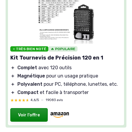
⭐ TRÈS BIEN NOTÉ
🔥 POPULAIRE
Kit Tournevis de Précision 120 en 1
＋
Complet
avec 120 outils
＋
Magnétique
pour un usage pratique
＋
Polyvalent
pour PC, téléphone, lunettes, etc.
＋
Compact
et facile à transporter
★★★★★
★★★★★
4,6/5
—
19083 avis
Voir l'offre