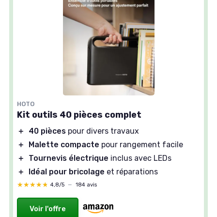
HOTO
Kit outils 40 pièces complet
＋
40 pièces
pour divers travaux
＋
Malette compacte
pour rangement facile
＋
Tournevis électrique
inclus avec LEDs
＋
Idéal pour bricolage
et réparations
★★★★★
★★★★★
4,8/5
—
184 avis
Voir l'offre