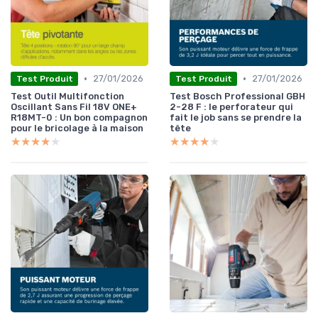
•
•
27/01/2026
27/01/2026
Test Produit
Test Produit
Test Outil Multifonction
Test Bosch Professional GBH
Oscillant Sans Fil 18V ONE+
2-28 F : le perforateur qui
R18MT-0 : Un bon compagnon
fait le job sans se prendre la
pour le bricolage à la maison
tête
★★★★★
★★★★★
★★★★★
★★★★★