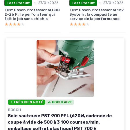
•
•
27/01/2026
27/01/2026
Test Produit
Test Produit
Test Bosch Professional GBH
Test Bosch Professional 12V
2-26 F : le perforateur qui
System : la compacité au
fait le job sans chichis
service de la performance
★★★★★
★★★★★
★★★★★
★★★★★
⭐ TRÈS BIEN NOTÉ
🔥 POPULAIRE
BOSCH
Scie sauteuse PST 900 PEL (620W, cadence de
coupe à vide de 500 à 3 100 courses/min,
emballage coffret plastique) PST 700 E