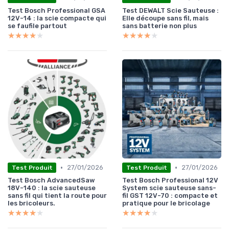
Test Bosch Professional GSA
Test DEWALT Scie Sauteuse :
12V-14 : la scie compacte qui
Elle découpe sans fil, mais
se faufile partout
sans batterie non plus
★★★★★
★★★★★
★★★★★
★★★★★
•
•
27/01/2026
27/01/2026
Test Produit
Test Produit
Test Bosch AdvancedSaw
Test Bosch Professional 12V
18V-140 : la scie sauteuse
System scie sauteuse sans-
sans fil qui tient la route pour
fil GST 12V-70 : compacte et
les bricoleurs.
pratique pour le bricolage
★★★★★
★★★★★
★★★★★
★★★★★