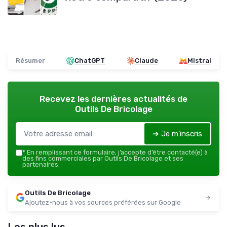
Résumer
ChatGPT
Claude
Mistral
Recevez les dernières actualités de
Outils De Bricolage
➔ Je m'inscris
*
En remplissant ce formulaire, j’accepte d’être contacté(e) à
des fins commerciales par Outils De Bricolage et ses
partenaires.
Outils De Bricolage
Ajoutez-nous à vos sources préférées sur Google