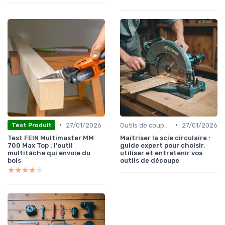
•
•
27/01/2026
Outils de coupe électroportatifs
27/01/2026
Test Produit
Test FEIN Multimaster MM
Maîtriser la scie circulaire :
700 Max Top : l'outil
guide expert pour choisir,
multitâche qui envoie du
utiliser et entretenir vos
bois
outils de découpe
★★★★★
★★★★★