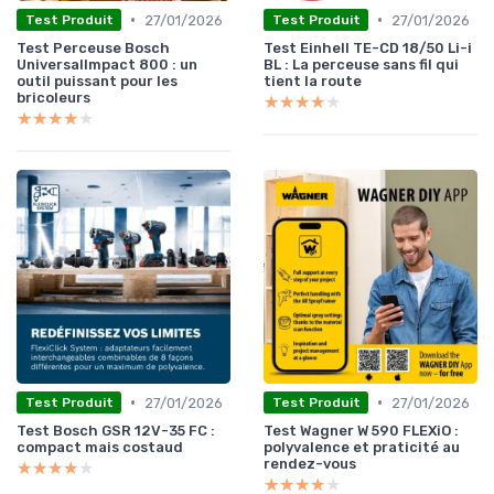
•
•
27/01/2026
27/01/2026
Test Produit
Test Produit
Test Perceuse Bosch
Test Einhell TE-CD 18/50 Li-i
UniversalImpact 800 : un
BL : La perceuse sans fil qui
outil puissant pour les
tient la route
bricoleurs
★★★★★
★★★★★
★★★★★
★★★★★
•
•
27/01/2026
27/01/2026
Test Produit
Test Produit
Test Bosch GSR 12V-35 FC :
Test Wagner W 590 FLEXiO :
compact mais costaud
polyvalence et praticité au
rendez-vous
★★★★★
★★★★★
★★★★★
★★★★★