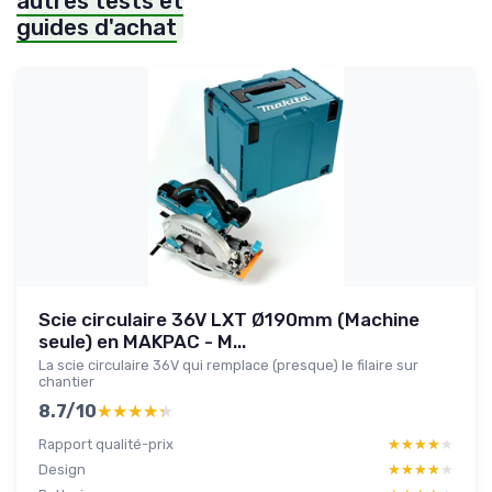
autres tests et
guides d'achat
Scie circulaire 36V LXT Ø190mm (Machine
seule) en MAKPAC - M...
La scie circulaire 36V qui remplace (presque) le filaire sur
chantier
8.7/10
★★★★★
★★★★★
Rapport qualité-prix
★★★★★
★★★★★
Design
★★★★★
★★★★★