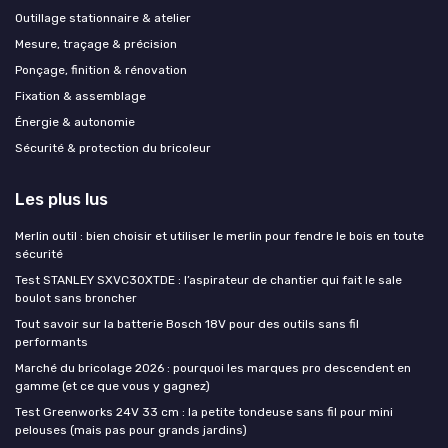
Outillage stationnaire & atelier
Mesure, traçage & précision
Ponçage, finition & rénovation
Fixation & assemblage
Énergie & autonomie
Sécurité & protection du bricoleur
Les plus lus
Merlin outil : bien choisir et utiliser le merlin pour fendre le bois en toute
sécurité
Test STANLEY SXVC30XTDE : l’aspirateur de chantier qui fait le sale
boulot sans broncher
Tout savoir sur la batterie Bosch 18V pour des outils sans fil
performants
Marché du bricolage 2026 : pourquoi les marques pro descendent en
gamme (et ce que vous y gagnez)
Test Greenworks 24V 33 cm : la petite tondeuse sans fil pour mini
pelouses (mais pas pour grands jardins)