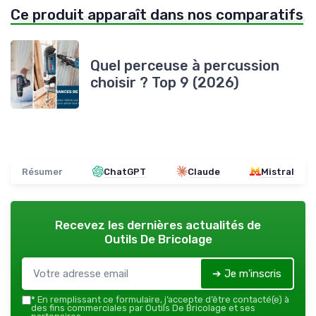
Ce produit apparaît dans nos comparatifs
Quel perceuse à percussion
choisir ? Top 9 (2026)
Résumer
ChatGPT
Claude
Mistral
Recevez les dernières actualités de
Outils De Bricolage
➔ Je m'inscris
*
En remplissant ce formulaire, j’accepte d’être contacté(e) à
des fins commerciales par Outils De Bricolage et ses