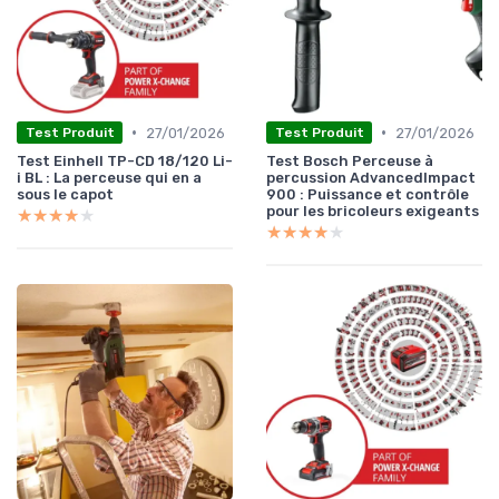
•
•
27/01/2026
27/01/2026
Test Produit
Test Produit
Test Einhell TP-CD 18/120 Li-
Test Bosch Perceuse à
i BL : La perceuse qui en a
percussion AdvancedImpact
sous le capot
900 : Puissance et contrôle
pour les bricoleurs exigeants
★★★★★
★★★★★
★★★★★
★★★★★