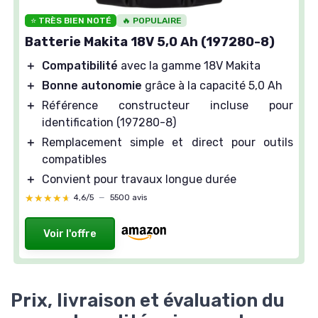
⭐ TRÈS BIEN NOTÉ
🔥 POPULAIRE
Batterie Makita 18V 5,0 Ah (197280-8)
＋
Compatibilité
avec la gamme 18V Makita
＋
Bonne autonomie
grâce à la capacité 5,0 Ah
＋
Référence constructeur incluse pour
identification (197280-8)
＋
Remplacement simple et direct pour outils
compatibles
＋
Convient pour travaux longue durée
★★★★★
★★★★★
4,6/5
—
5500 avis
Voir l'offre
Prix, livraison et évaluation du