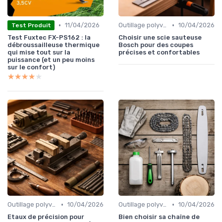
•
•
11/04/2026
Outillage polyvalent
10/04/2026
Test Produit
Test Fuxtec FX-PS162 : la
Choisir une scie sauteuse
débroussailleuse thermique
Bosch pour des coupes
qui mise tout sur la
précises et confortables
puissance (et un peu moins
sur le confort)
★★★★★
★★★★★
•
•
Outillage polyvalent
10/04/2026
Outillage polyvalent
10/04/2026
Etaux de précision pour
Bien choisir sa chaîne de