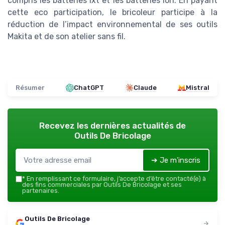
compris les batteries lxt et les batteries ion. En payant
cette eco participation, le bricoleur participe à la
réduction de l’impact environnemental de ses outils
Makita et de son atelier sans fil.
Résumer
ChatGPT
Claude
Mistral
Recevez les dernières actualités de
Outils De Bricolage
➔ Je m'inscris
*
En remplissant ce formulaire, j’accepte d’être contacté(e) à
des fins commerciales par Outils De Bricolage et ses
partenaires.
Outils De Bricolage