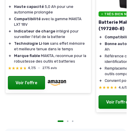
＋
Haute capacité
5,0 Ah pour une
autonomie prolongée
⭐ TRÈS BIEN NO
＋
Compatibilité
avec la gamme MAKITA
Batterie Makit
LXT 18V
(197280-8)
＋
Indicateur de charge
intégré pour
surveiller l'état de la batterie
＋
Compatibilit
＋
Technologie Li‑Ion
sans effet mémoire
＋
Bonne auton
et meilleure tenue dans le temps
Ah
＋
Marque fiable
MAKITA, reconnue pour la
＋
Référence con
robustesse des outils et batteries
identification 
★★★★★
★★★★★
＋
Remplacement 
4,7/5
—
2775 avis
outils compati
＋
Convient pour
Voir l'offre
★★★★★
★★★★★
4,6/5
Voir l'offre