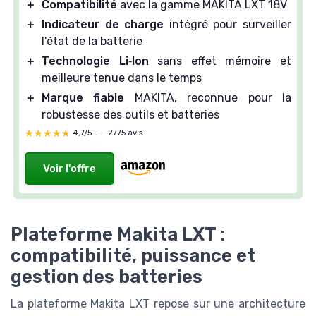
＋
Compatibilité
avec la gamme MAKITA LXT 18V
＋
Indicateur de charge
intégré pour surveiller
l'état de la batterie
＋
Technologie Li‑Ion
sans effet mémoire et
meilleure tenue dans le temps
＋
Marque fiable
MAKITA, reconnue pour la
robustesse des outils et batteries
★★★★★
★★★★★
4,7/5
—
2775 avis
Voir l'offre
Plateforme Makita LXT :
compatibilité, puissance et
gestion des batteries
La plateforme Makita LXT repose sur une architecture