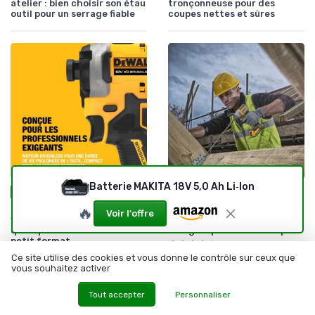
atelier : bien choisir son étau
tronçonneuse pour des
outil pour un serrage fiable
coupes nettes et sûres
Batterie MAKITA 18V 5,0 Ah Li‑Ion
•
•
04/04/2026
04/04/2026
Test Produit
Test Produit
Test DEWALT DCF850N-XJ : la
Test DEWALT DCF887P2-QW :
🔥
Voir l'offre
visseuse à chocs compacte
la visseuse à chocs 18V qui
qui tape fort dans un tout
ne rigole pas avec le couple
petit format
★★★★★
★★★★★
★★★★★
★★★★★
Ce site utilise des cookies et vous donne le contrôle sur ceux que
vous souhaitez activer
Tout accepter
Personnaliser