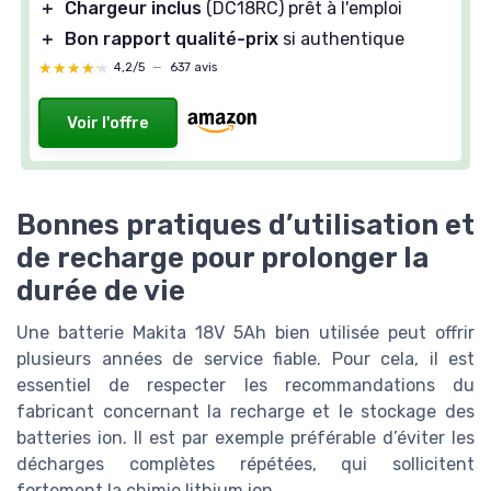
＋
Chargeur inclus
(DC18RC) prêt à l'emploi
＋
Bon rapport qualité-prix
si authentique
★★★★★
★★★★★
4,2/5
—
637 avis
Voir l'offre
Bonnes pratiques d’utilisation et
de recharge pour prolonger la
durée de vie
Une batterie Makita 18V 5Ah bien utilisée peut offrir
plusieurs années de service fiable. Pour cela, il est
essentiel de respecter les recommandations du
fabricant concernant la recharge et le stockage des
batteries ion. Il est par exemple préférable d’éviter les
décharges complètes répétées, qui sollicitent
fortement la chimie lithium ion.