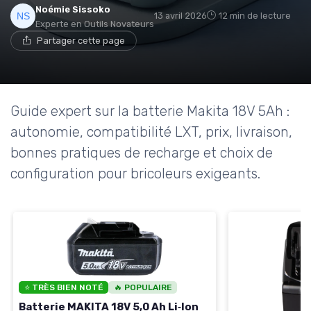
Noémie Sissoko
13 avril 2026
12 min de lecture
Experte en Outils Novateurs
Partager cette page
Guide expert sur la batterie Makita 18V 5Ah :
autonomie, compatibilité LXT, prix, livraison,
bonnes pratiques de recharge et choix de
configuration pour bricoleurs exigeants.
⭐ TRÈS BIEN NOTÉ
🔥 POPULAIRE
Batterie MAKITA 18V 5,0 Ah Li‑Ion