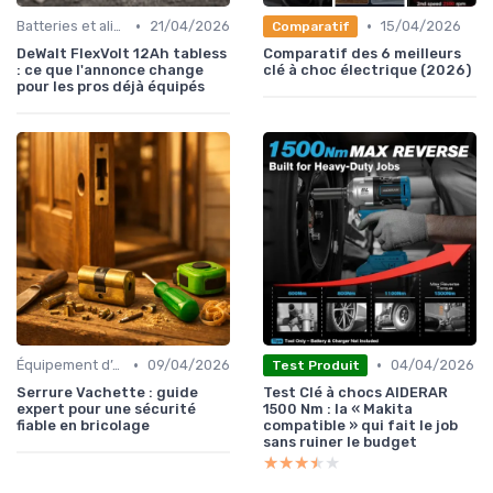
•
•
Batteries et alimentation
21/04/2026
15/04/2026
Comparatif
DeWalt FlexVolt 12Ah tabless
Comparatif des 6 meilleurs
: ce que l'annonce change
clé à choc électrique (2026)
pour les pros déjà équipés
•
•
Équipement d’atelier
09/04/2026
04/04/2026
Test Produit
Serrure Vachette : guide
Test Clé à chocs AIDERAR
expert pour une sécurité
1500 Nm : la « Makita
fiable en bricolage
compatible » qui fait le job
sans ruiner le budget
★★★★★
★★★★★