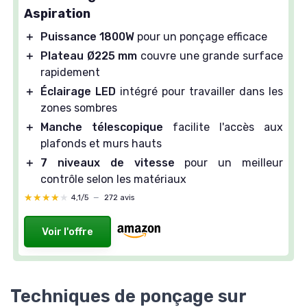
Aspiration
＋
Puissance 1800W
pour un ponçage efficace
＋
Plateau Ø225 mm
couvre une grande surface
rapidement
＋
Éclairage LED
intégré pour travailler dans les
zones sombres
＋
Manche télescopique
facilite l'accès aux
plafonds et murs hauts
＋
7 niveaux de vitesse
pour un meilleur
contrôle selon les matériaux
★★★★★
★★★★★
4,1/5
—
272 avis
Voir l'offre
Techniques de ponçage sur