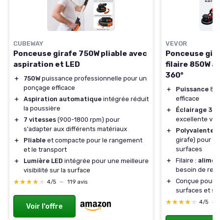
CUBEWAY
VEVOR
Ponceuse girafe 750W pliable avec
Ponceuse gir
aspiration et LED
filaire 850W a
360°
＋
750W
puissance professionnelle pour un
ponçage efficace
＋
Puissance
850
efficace
＋
Aspiration automatique
intégrée réduit
la poussière
＋
Éclairage 36
excellente visib
＋
7 vitesses
(900-1800 rpm) pour
s'adapter aux différents matériaux
＋
Polyvalente
(
girafe) pour m
＋
Pliable
et compacte pour le rangement
surfaces
et le transport
＋
Filaire :
alimen
＋
Lumière LED
intégrée pour une meilleure
besoin de rec
visibilité sur la surface
＋
Conçue pour t
★★★★★
★★★★★
4/5
—
119 avis
surfaces et su
★★★★★
★★★★★
4/5
—
Voir l'offre