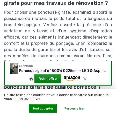
girafe pour mes travaux de rénovation ?
Pour choisir une ponceuse girafe, examinez d’abord la
puissance du moteur, le poids total et la longueur du
bras télescopique. Vérifiez ensuite la présence d’un
variateur de vitesse et d’un système d’aspiration
efficace, car ces éléments influencent directement le
confort et la propreté du ponçage. Enfin, comparez le
prix, la durée de garantie et les avis d’utilisateurs sur
des modèles de marques comme Varan Motors, Flex,
Scheppach ou Arebos afin de sélectionner une machine
LEHMANN
adaptée à votre fréquence d’utilisation.
Ponceuse girafe 1800W Ø225mm - LED & Aspiration
🔥
Voir l'offre
Quel budget prévoir pour l’achat d’une
ponceuse girafe de qualité correcte ?
Ce site utilise des cookies et vous donne le contrôle sur ceux que
Pour un usage de bricolage régulier, il faut
vous souhaitez activer
généralement prévoir un budget situé entre 150 et 400
euros pour une ponceuse girafe fiable. Dans cette
Tout accepter
Personnaliser
fourchette, on trouve des modèles avec bras