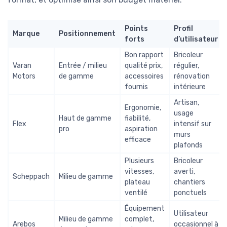
Points
Profil
Marque
Positionnement
forts
d’utilisateur
Bon rapport
Bricoleur
Varan
Entrée / milieu
qualité prix,
régulier,
Motors
de gamme
accessoires
rénovation
fournis
intérieure
Artisan,
Ergonomie,
usage
Haut de gamme
fiabilité,
Flex
intensif sur
pro
aspiration
murs
efficace
plafonds
Plusieurs
Bricoleur
vitesses,
averti,
Scheppach
Milieu de gamme
plateau
chantiers
ventilé
ponctuels
Équipement
Utilisateur
Milieu de gamme
complet,
Arebos
occasionnel à