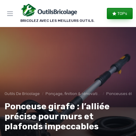
Panneau de gestion des cookies
TOPs
BRICOLEZ AVEC LES MEILLEURS OUTILS.
Outils De Bricolage
Ponçage, finition & rénovation
Ponceuses élec
Ponceuse girafe : l’alliée
précise pour murs et
plafonds impeccables