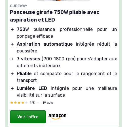
CUBEWAY
Ponceuse girafe 750W pliable avec
aspiration et LED
＋
750W
puissance professionnelle pour un
ponçage efficace
＋
Aspiration automatique
intégrée réduit la
poussière
＋
7 vitesses
(900-1800 rpm) pour s'adapter aux
différents matériaux
＋
Pliable
et compacte pour le rangement et le
transport
＋
Lumière LED
intégrée pour une meilleure
visibilité sur la surface
★★★★★
★★★★★
4/5
—
119 avis
Voir l'offre