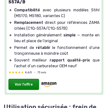
S57A/B
＋
Compatibilité
avec plusieurs modèles Stihl
(MS170, MS180, variantes C)
＋
Remplacement
direct pour références ZAMA
citées (C1Q-S57A/C1Q-S57B)
＋
Installation généralement
simple
— monte en
lieu et place de l’original
＋
Permet de
rétablir
le fonctionnement d’une
tronçonneuse à moindre coût
＋
Souvent meilleur
rapport qualité-prix
que
l’achat d’un carburateur OEM neuf
★★★★★
★★★★★
4,6/5
—
73 avis
Voir l'offre
Utilisation sécurisée : frein de