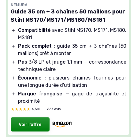
NEMURA
Guide 35 cm + 3 chaînes 50 maillons pour
Stihl MS170/MS171/MS180/MS181
＋
Compatibilité
avec Stihl MS170, MS171, MS180,
MS181
＋
Pack complet
: guide 35 cm + 3 chaînes (50
maillons) prêt à monter
＋
Pas
3/8 LP et
jauge
1,1 mm — correspondance
technique claire
＋
Économie
: plusieurs chaînes fournies pour
une longue durée d'utilisation
＋
Marque française
— gage de traçabilité et
proximité
★★★★★
★★★★★
4,5/5
—
667 avis
Voir l'offre