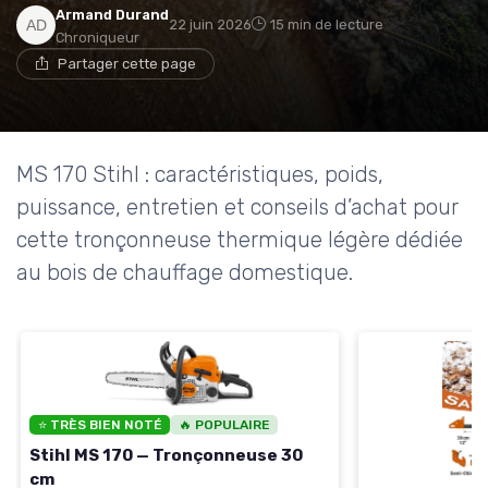
Armand Durand
22 juin 2026
15 min de lecture
Chroniqueur
Partager cette page
MS 170 Stihl : caractéristiques, poids,
puissance, entretien et conseils d’achat pour
cette tronçonneuse thermique légère dédiée
au bois de chauffage domestique.
⭐ TRÈS BIEN NOTÉ
🔥 POPULAIRE
Stihl MS 170 — Tronçonneuse 30
cm