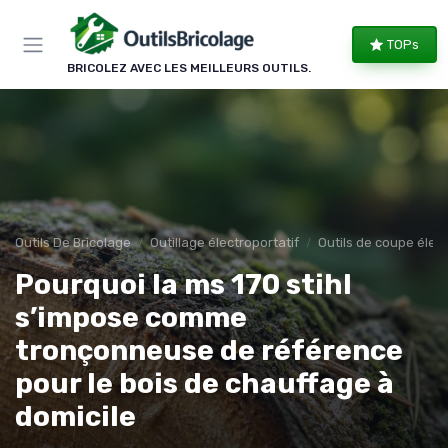
Panneau de gestion des cookies
TOPs
BRICOLEZ AVEC LES MEILLEURS OUTILS.
Outils De Bricolage
Outillage électroportatif
Outils de coupe élect
Pourquoi la ms 170 stihl
s’impose comme
tronçonneuse de référence
pour le bois de chauffage à
domicile