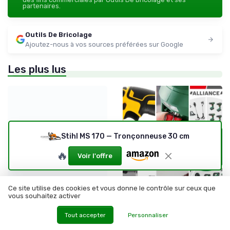
partenaires.
Outils De Bricolage
Ajoutez-nous à vos sources préférées sur Google
Les plus lus
Merlin outil : bien
Stihl MS 170 — Tronçonneuse 30 cm
choisir...
🔥
Voir l'offre
Ce site utilise des cookies et vous donne le contrôle sur ceux que
•
•
Outillage polyvalent
19/02/2026
31/05/2026
Comparatif
vous souhaitez activer
Merlin outil : bien choisir et
5 meilleurs scie sauteuse :
utiliser le merlin pour fendre
notre comparatif (2026)
Tout accepter
Personnaliser
le bois en toute sécurité