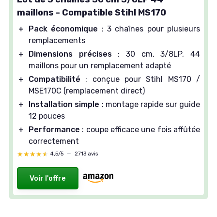
maillons - Compatible Stihl MS170
＋
Pack économique
: 3 chaînes pour plusieurs
remplacements
＋
Dimensions précises
: 30 cm, 3/8LP, 44
maillons pour un remplacement adapté
＋
Compatibilité
: conçue pour Stihl MS170 /
MSE170C (remplacement direct)
＋
Installation simple
: montage rapide sur guide
12 pouces
＋
Performance
: coupe efficace une fois affûtée
correctement
★★★★★
★★★★★
4,5/5
—
2713 avis
Voir l'offre