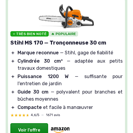
⭐ TRÈS BIEN NOTÉ
🔥 POPULAIRE
Stihl MS 170 — Tronçonneuse 30 cm
＋
Marque reconnue
— Stihl, gage de fiabilité
＋
Cylindrée 30 cm³
— adaptée aux petits
travaux domestiques
＋
Puissance 1200 W
— suffisante pour
l'entretien de jardin
＋
Guide 30 cm
— polyvalent pour branches et
bûches moyennes
＋
Compacte
et facile à manœuvrer
★★★★★
★★★★★
4,6/5
—
1671 avis
Voir l'offre