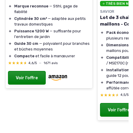
⭐ TRÈS BIEN NO
＋
Marque reconnue
— Stihl, gage de
SAVIOR
fiabilité
Lot de 3 chaî
＋
Cylindrée 30 cm³
— adaptée aux petits
maillons - Co
travaux domestiques
＋
Puissance 1200 W
— suffisante pour
＋
Pack économ
l'entretien de jardin
plusieurs rem
＋
Guide 30 cm
— polyvalent pour branches
＋
Dimensions p
et bûches moyennes
maillons pour
＋
Compacte
et facile à manœuvrer
＋
Compatibilit
★★★★★
★★★★★
/ MSE170C (re
4,6/5
—
1671 avis
＋
Installation 
guide 12 pouc
Voir l'offre
＋
Performance
affûtée corre
★★★★★
★★★★★
4,5/5
Voir l'offre