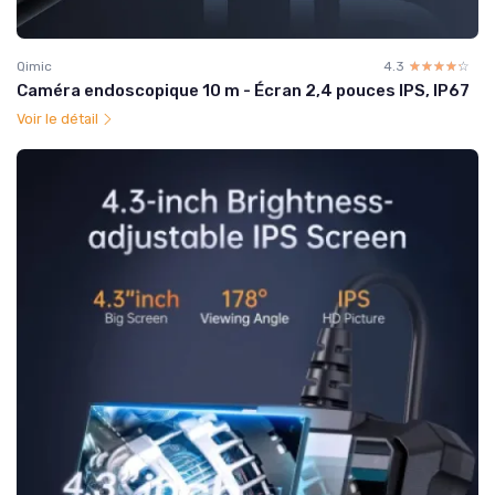
Qimic
4.3
☆☆☆☆☆
★★★★★
Caméra endoscopique 10 m - Écran 2,4 pouces IPS, IP67
Voir le détail