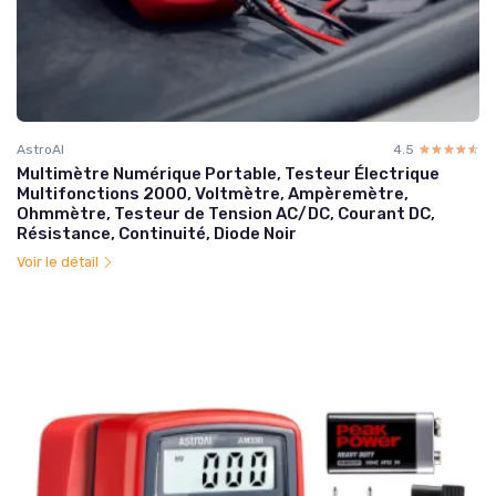
AstroAI
4.5
☆☆☆☆☆
★★★★★
Multimètre Numérique Portable, Testeur Électrique
Multifonctions 2000, Voltmètre, Ampèremètre,
Ohmmètre, Testeur de Tension AC/DC, Courant DC,
Résistance, Continuité, Diode Noir
Voir le détail