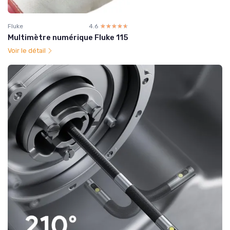
Fluke
4.6
☆☆☆☆☆
★★★★★
Multimètre numérique Fluke 115
Voir le détail