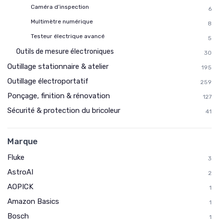
Caméra d’inspection
6
Multimètre numérique
8
Testeur électrique avancé
5
Outils de mesure électroniques
30
Outillage stationnaire & atelier
195
Outillage électroportatif
259
Ponçage, finition & rénovation
127
Sécurité & protection du bricoleur
41
Marque
Fluke
3
AstroAI
2
AOPICK
1
Amazon Basics
1
Bosch
1