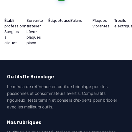
Établi
Servante
Étiqueteuses
Palans
Plaques
Treuils
professionnel
d’atelier
vibrantes
électriqu
Sangles
Lève-
à
plaques
cliquet
placo
Outils De Bricolage
Le média de référence en outil de bricolage pour les
passionnés et consommateurs avertis. Comparatifs
rigoureux, tests terrain et conseils d'experts pour bricoler
avec les meilleurs outils.
Nos rubriques