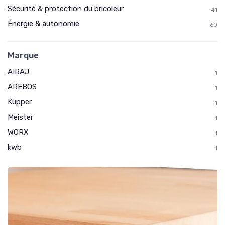
Sécurité & protection du bricoleur
41
Énergie & autonomie
60
Marque
AIRAJ
1
AREBOS
1
Küpper
1
Meister
1
WORX
1
kwb
1