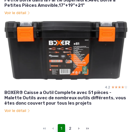
Petite Boîte dans la Partie Supérieure,Avec Boîte à
Petites Pièces Amovible,17"+19"+21"
Voir le détail
4.2
☆☆☆☆☆
★★★★★
BOXER® Caisse a Outil Complete avec 51 pièces -
Malette Outils avec de nombreux outils différents, vous
êtes donc couvert pour tous les projets
Voir le détail
‹‹
‹
1
2
›
››