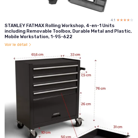
4.1
☆☆☆☆☆
★★★★★
STANLEY FATMAX Rolling Workshop, 4-en-1 Units
including Removable Toolbox, Durable Metal and Plastic,
Mobile Workstation, 1-95-622
Voir le détail