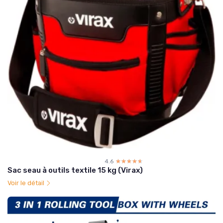
4.6
☆☆☆☆☆
★★★★★
Sac seau à outils textile 15 kg (Virax)
Voir le détail