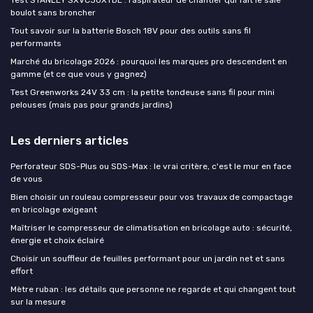
Test STANLEY SXVC30XTDE : l’aspirateur de chantier qui fait le sale
boulot sans broncher
Tout savoir sur la batterie Bosch 18V pour des outils sans fil
performants
Marché du bricolage 2026 : pourquoi les marques pro descendent en
gamme (et ce que vous y gagnez)
Test Greenworks 24V 33 cm : la petite tondeuse sans fil pour mini
pelouses (mais pas pour grands jardins)
Les derniers articles
Perforateur SDS-Plus ou SDS-Max : le vrai critère, c'est le mur en face
de vous
Bien choisir un rouleau compresseur pour vos travaux de compactage
en bricolage exigeant
Maîtriser le compresseur de climatisation en bricolage auto : sécurité,
énergie et choix éclairé
Choisir un souffleur de feuilles performant pour un jardin net et sans
effort
Mètre ruban : les détails que personne ne regarde et qui changent tout
sur la mesure