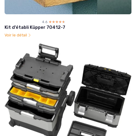
4.6
☆☆☆☆☆
★★★★★
Kit d'établi Küpper 70412-7
Voir le détail