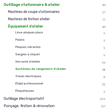
Outillage stationnaire & atelier
91
Machines de coupe stationnaires
27
Machines de finition atelier
77
Équipement d’atelier
91
Lève-plaques placo
5
Palans
5
Plaques vibrantes
5
Sangles à cliquet
5
Servante d’atelier
26
Systèmes de rangement d’atelier
13
Treuils électriques
8
Établi professionnel
32
Étiqueteuses
5
Outillage électroportatif
259
Ponçage, finition & rénovation
127