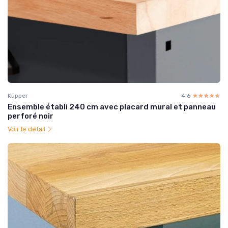
Küpper
4.6
☆☆☆☆☆
★★★★★
Ensemble établi 240 cm avec placard mural et panneau
perforé noir
Voir le détail