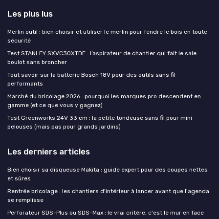
Les plus lus
Merlin outil : bien choisir et utiliser le merlin pour fendre le bois en toute
sécurité
Test STANLEY SXVC30XTDE : l’aspirateur de chantier qui fait le sale
boulot sans broncher
Tout savoir sur la batterie Bosch 18V pour des outils sans fil
performants
Marché du bricolage 2026 : pourquoi les marques pro descendent en
gamme (et ce que vous y gagnez)
Test Greenworks 24V 33 cm : la petite tondeuse sans fil pour mini
pelouses (mais pas pour grands jardins)
Les derniers articles
Bien choisir sa disqueuse Makita : guide expert pour des coupes nettes
et sûres
Rentrée bricolage : les chantiers d'intérieur à lancer avant que l'agenda
se remplisse
Perforateur SDS-Plus ou SDS-Max : le vrai critère, c'est le mur en face