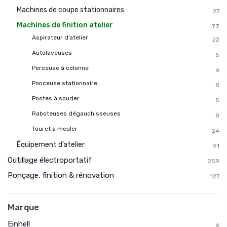
Machines de coupe stationnaires
27
Machines de finition atelier
77
Aspirateur d’atelier
22
Autolaveuses
5
Perceuse à colonne
6
Ponceuse stationnaire
8
Postes à souder
5
Raboteuses dégauchisseuses
8
Touret à meuler
24
Équipement d’atelier
91
Outillage électroportatif
259
Ponçage, finition & rénovation
127
Marque
Einhell
6