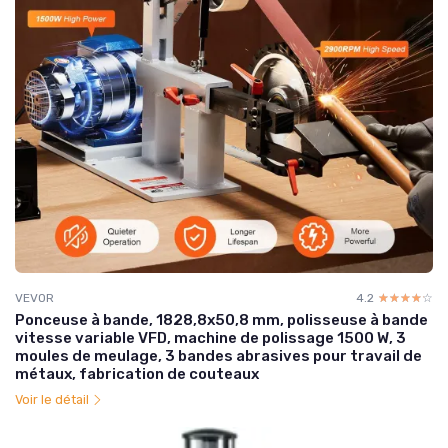
VEVOR
4.2
☆☆☆☆☆
★★★★★
Ponceuse à bande, 1828,8x50,8 mm, polisseuse à bande
vitesse variable VFD, machine de polissage 1500 W, 3
moules de meulage, 3 bandes abrasives pour travail de
métaux, fabrication de couteaux
Voir le détail