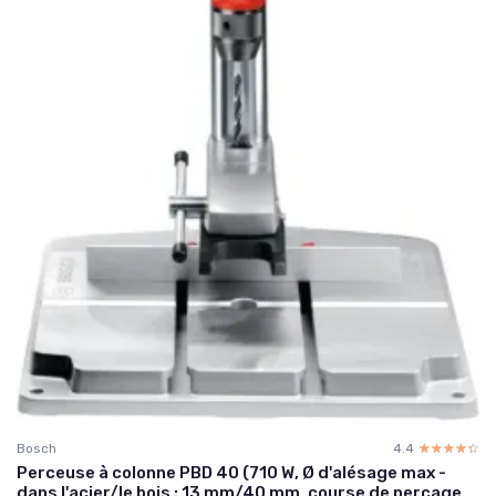
Bosch
4.4
☆☆☆☆☆
★★★★★
Perceuse à colonne PBD 40 (710 W, Ø d'alésage max -
dans l'acier/le bois : 13 mm/40 mm, course de perçage