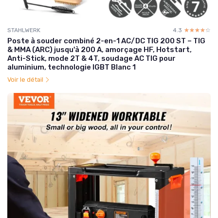
STAHLWERK
4.3
☆☆☆☆☆
★★★★★
Poste à souder combiné 2-en-1 AC/DC TIG 200 ST – TIG
& MMA (ARC) jusqu'à 200 A, amorçage HF, Hotstart,
Anti-Stick, mode 2T & 4T, soudage AC TIG pour
aluminium, technologie IGBT Blanc 1
Voir le détail