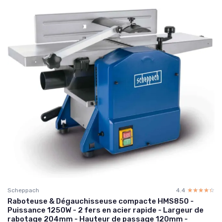
Scheppach
4.4
☆☆☆☆☆
★★★★★
Raboteuse & Dégauchisseuse compacte HMS850 -
Puissance 1250W - 2 fers en acier rapide - Largeur de
rabotage 204mm - Hauteur de passage 120mm -