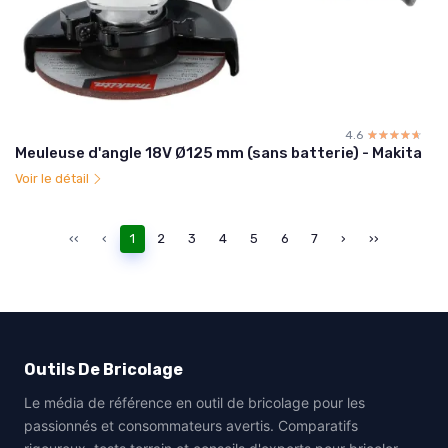
4.6
☆☆☆☆☆
★★★★★
Meuleuse d'angle 18V Ø125 mm (sans batterie) - Makita
Voir le détail
‹‹
‹
1
2
3
4
5
6
7
›
››
Outils De Bricolage
Le média de référence en outil de bricolage pour les
passionnés et consommateurs avertis. Comparatifs