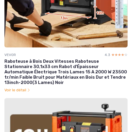
VEVOR
4.3
☆☆☆☆☆
★★★★★
Raboteuse à Bois Deux Vitesses Raboteuse
Stationnaire 30,1x33 cm Rabot d'Épaisseur
Automatique Électrique Trois Lames 15 A 2000 W 23500
tr/min Faible Bruit pour Matériaux en Bois Dur et Tendre
13inch-2000(3 Lames) Noir
Voir le détail