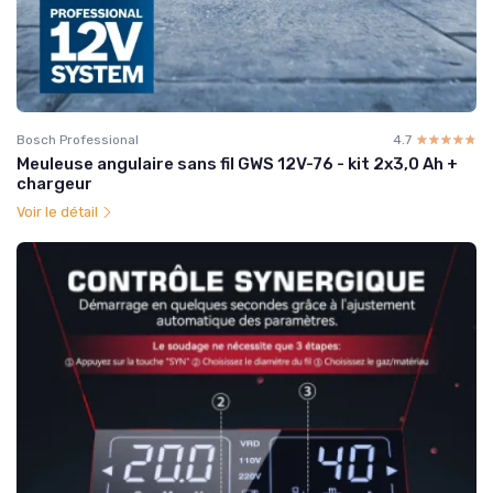
Bosch Professional
4.7
☆☆☆☆☆
★★★★★
Meuleuse angulaire sans fil GWS 12V-76 - kit 2x3,0 Ah +
chargeur
Voir le détail