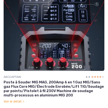
ARCCAPTAIN
4.4
☆☆☆☆☆
★★★★★
Poste à Souder MIG MAG, 200Amp 6 en 1 Gaz MIG/Sans
gaz Flux Core MIG/Électrode Enrobée/Lift TIG/Soudage
par points/Pistolet à fil 230V Machine de soudage
multi-processus en aluminium MIG 200
Voir le détail