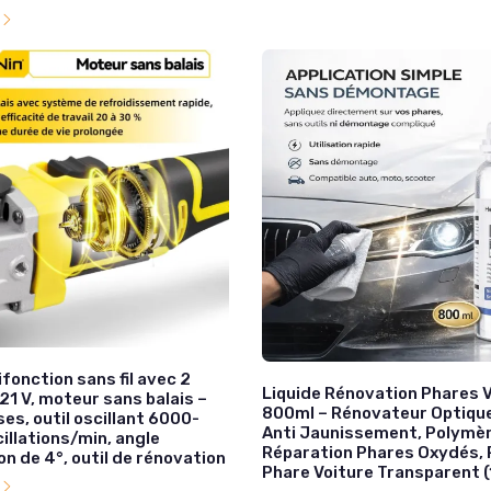
l
ifonction sans fil avec 2
Liquide Rénovation Phares 
21 V, moteur sans balais –
800ml – Rénovateur Optiqu
es, outil oscillant 6000-
Anti Jaunissement, Polymè
illations/min, angle
Réparation Phares Oxydés, 
ion de 4°, outil de rénovation
Phare Voiture Transparent (
l