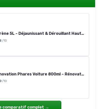
Spécial Carène 5L - Déjaunissant & Dérouillant Haute Performance - Élimine Coquillages, Algues et Traces de Rouille - Idéal Coque, INOX et Pont de Bateau - Fabriqué en France
5
/10
Liquide Rénovation Phares Voiture 800ml – Rénovateur Optiques Auto Anti Jaunissement, Polymère Réparation Phares Oxydés, Polish Phare Voiture Transparent (1 PCS)
0
/10
le comparatif complet →