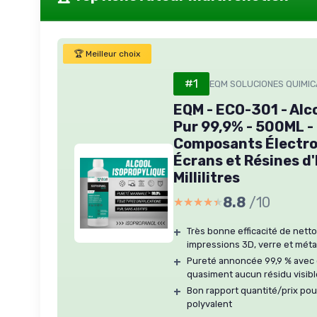
🏆 Meilleur choix
#1
EQM SOLUCIONES QUIMI
EQM - ECO-301 - Alc
Pur 99,9% - 500ML -
Composants Électron
Écrans et Résines d
Millilitres
8.8
/10
★★★★★
★★★★★
+
Très bonne efficacité de nett
impressions 3D, verre et méta
+
Pureté annoncée 99,9 % avec 
quasiment aucun résidu visibl
+
Bon rapport quantité/prix pou
polyvalent