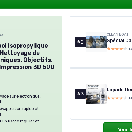
CLEAN BOAT
CAS
#2
ool Isopropylique
★★★★★
★★★★★
8.
 Nettoyage de
iques, Objectifs,
'Impression 3D 500
#3
oyage sur électronique,
★★★★★
★★★★★
8.
l
évaporation rapide et
e
r un usage régulier et
Voir 