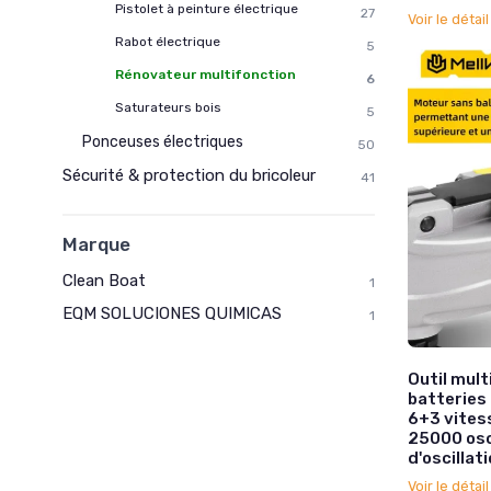
Pistolet à peinture électrique
27
Voir le détai
Rabot électrique
5
Rénovateur multifonction
6
Saturateurs bois
5
Ponceuses électriques
50
Sécurité & protection du bricoleur
41
Marque
Clean Boat
1
EQM SOLUCIONES QUIMICAS
1
Outil mult
batteries 
6+3 vitess
25000 osc
d'oscillat
Voir le détai