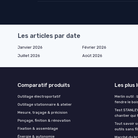
Les articles par date
Janvier 2026
Février 2026
Juillet 2026
Août 2026
Comparatif produits
Les plus 
Outillage électroportatif
Merlin outil :
fendre le boi
Outillage stationnaire & atelier
Test STANLEY
Mesure, traçage & précision
chantier qui 
Ponçage, finition & rénovation
Tout savoir s
Fixation & assemblage
outils sans f
Énergie & autonomie
Marché du br