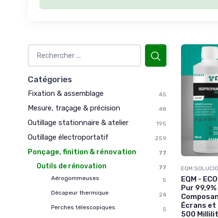
Catégories
Fixation & assemblage
45
Mesure, traçage & précision
48
Outillage stationnaire & atelier
195
Outillage électroportatif
259
Ponçage, finition & rénovation
77
Outils de rénovation
77
EQM SOLUCIO
EQM - ECO-
Aérogommeuses
5
Pur 99,9%
Décapeur thermique
24
Composant
Écrans et
Perches télescopiques
5
500 Millili