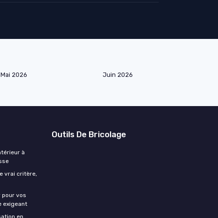
Mai 2026
Juin 2026
Outils De Bricolage
ntérieur à
isse
 vrai critère,
r pour vos
e exigeant
sation en