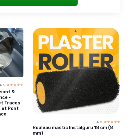
4.5
☆☆☆☆☆
★★★★★
ssant &
nce -
et Traces
X et Pont
nce
4.8
☆☆☆☆☆
★★★★★
Rouleau mastic Instalguru 18 cm (8
mm)