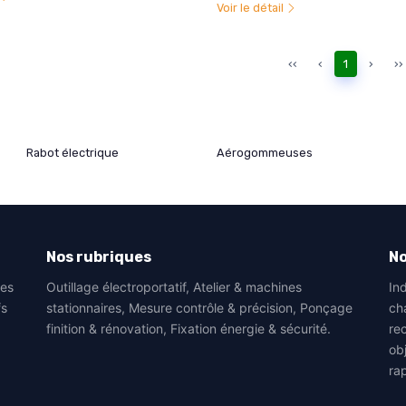
Voir le détail
‹‹
‹
1
›
››
Rabot électrique
Aérogommeuses
Nos rubriques
N
les
Outillage électroportatif, Atelier & machines
Ind
fs
stationnaires, Mesure contrôle & précision, Ponçage
ch
finition & rénovation, Fixation énergie & sécurité.
re
obj
rap