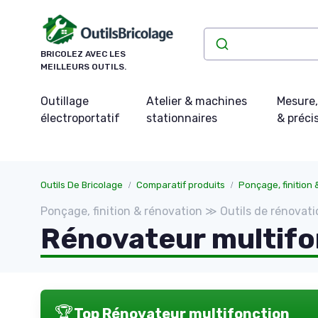
Panneau de gestion des cookies
BRICOLEZ AVEC LES
MEILLEURS OUTILS.
Outillage
Atelier & machines
Mesure,
électroportatif
stationnaires
& préci
Outils De Bricolage
Comparatif produits
Ponçage, finition
Ponçage, finition & rénovation ≫ Outils de rénovati
Rénovateur multifo
🏆
Top Rénovateur multifonction