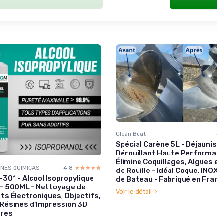
Clean Boat
Spécial Carène 5L - Déjauni
Dérouillant Haute Performa
Élimine Coquillages, Algues 
NES QUIMICAS
4.8
☆☆☆☆☆
★★★★★
de Rouille - Idéal Coque, INO
301 - Alcool Isopropylique
de Bateau - Fabriqué en Fra
 - 500ML - Nettoyage de
Voir le détail
s Électroniques, Objectifs,
 Résines d'Impression 3D
tres