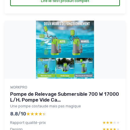
Lire le test produit complet
WORKPRO
Pompe de Relevage Submersible 700 W 17000
L/H, Pompe Vide Ca...
Une pompe costaude mais pas magique
8.8/10
★★★★★
★★★★★
Rapport qualité-prix
★★★★★
★★★★★
Design
★★★★★
★★★★★