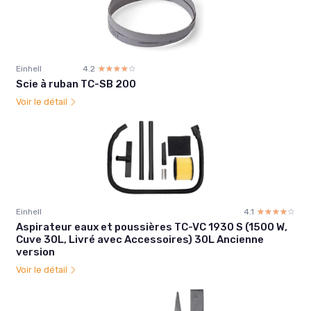
Einhell
4.2
☆☆☆☆☆
★★★★★
Scie à ruban TC-SB 200
Voir le détail
Einhell
4.1
☆☆☆☆☆
★★★★★
Aspirateur eaux et poussières TC-VC 1930 S (1500 W,
Cuve 30L, Livré avec Accessoires) 30L Ancienne
version
Voir le détail