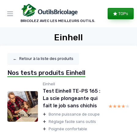
Panneau de gestion des cookies
TOPs
BRICOLEZ AVEC LES MEILLEURS OUTILS.
Einhell
←
Retour à la liste des produits
Nos tests produits Einhell
Einhell
Test Einhell TE-PS 165 :
La scie plongeante qui
fait le job sans chichis
★★★★★
★★★★★
+
Bonne puissance de coupe
+
Réglage facile sans outils
+
Poignée confortable