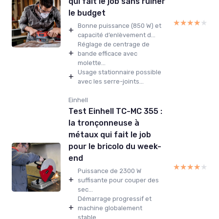
qui fait le job sans ruiner
le budget
★★★★★
★★★★★
Bonne puissance (850 W) et
+
capacité d’enlèvement d...
Réglage de centrage de
+
bande efficace avec
molette...
Usage stationnaire possible
+
avec les serre-joints...
Einhell
Test Einhell TC-MC 355 :
la tronçonneuse à
métaux qui fait le job
pour le bricolo du week-
end
★★★★★
★★★★★
Puissance de 2300 W
+
suffisante pour couper des
sec...
Démarrage progressif et
+
machine globalement
stable...