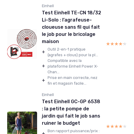
Einhell
Test Einhell TE-CN 18/32
Li-Solo : l’agrafeuse-
cloueuse sans fil qui fait
le job pour le bricolage
maison
★★★★★
★★★★★
Outil 2-en-1 pratique
+
(agrafes + clous) pour la pl...
Compatible avec la
+
plateforme Einhell Power X-
Chan...
Prise en main correcte, nez
+
fin et magasin facile...
Einhell
Test Einhell GC-GP 6538
: la petite pompe de
jardin qui fait le job sans
ruiner le budget
★★★★★
★★★★★
Bon rapport puissance/prix :
+