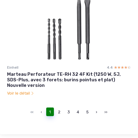
Einhell
4.4
☆☆☆☆☆
★★★★★
Marteau Perforateur TE-RH 32 4F Kit (1250 W, 5J,
SDS-Plus, avec 3 forets: burins pointus et plat)
Nouvelle version
Voir le détail
‹‹
‹
1
2
3
4
5
›
››