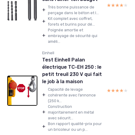
★★★★★
★★★★★
Très bonne puissance de
+
perçage dans le béton et l...
Kit complet avec coffret,
+
forets et burins pour dé...
Poignée amortie et
+
embrayage de sécurité qui
améli...
Einhell
Test Einhell Palan
électrique TC-EH 250 : le
petit treuil 230 V qui fait
le job à la maison
Capacité de levage
★★★★★
★★★★★
+
cohérente avec l’annonce
(250 k...
Construction
+
majoritairement en métal
avec sécurit...
Bon rapport qualité-prix pour
+
un bricoleur ou un p...