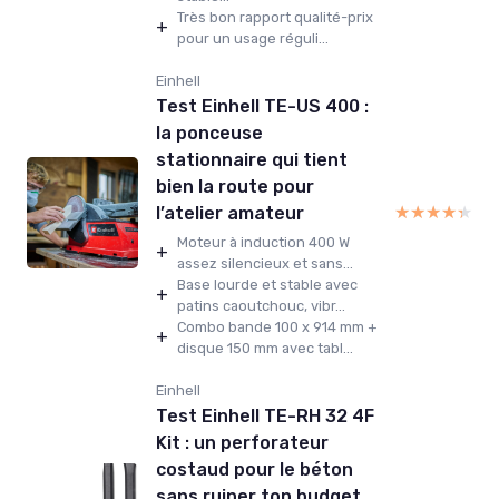
Très bon rapport qualité-prix
+
pour un usage réguli...
Einhell
Test Einhell TE-US 400 :
la ponceuse
stationnaire qui tient
bien la route pour
★★★★★
★★★★★
l’atelier amateur
Moteur à induction 400 W
+
assez silencieux et sans...
Base lourde et stable avec
+
patins caoutchouc, vibr...
Combo bande 100 x 914 mm +
+
disque 150 mm avec tabl...
Einhell
Test Einhell TE-RH 32 4F
Kit : un perforateur
costaud pour le béton
sans ruiner ton budget