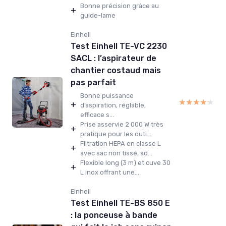
Bonne précision grâce au
+
guide-lame
Einhell
Test Einhell TE-VC 2230
SACL : l’aspirateur de
chantier costaud mais
pas parfait
Bonne puissance
★★★★★
★★★★★
+
d’aspiration, réglable,
efficace s...
Prise asservie 2 000 W très
+
pratique pour les outi...
Filtration HEPA en classe L
+
avec sac non tissé, ad...
Flexible long (3 m) et cuve 30
+
L inox offrant une...
Einhell
Test Einhell TE-BS 850 E
: la ponceuse à bande