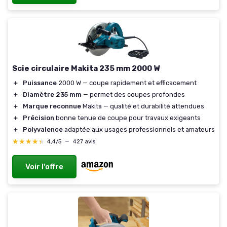
Scie circulaire Makita 235 mm 2000 W
＋
Puissance
2000 W — coupe rapidement et efficacement
＋
Diamètre 235 mm
— permet des coupes profondes
＋
Marque reconnue
Makita — qualité et durabilité attendues
＋
Précision
bonne tenue de coupe pour travaux exigeants
＋
Polyvalence
adaptée aux usages professionnels et amateurs
★★★★★
★★★★★
4,4/5
—
427 avis
Voir l'offre