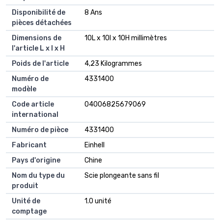
Disponibilité de
8 Ans
pièces détachées
Dimensions de
10L x 10l x 10H millimètres
l'article L x l x H
Poids de l'article
4,23 Kilogrammes
Numéro de
4331400
modèle
Code article
04006825679069
international
Numéro de pièce
4331400
Fabricant
Einhell
Pays d'origine
Chine
Nom du type du
Scie plongeante sans fil
produit
Unité de
1.0 unité
comptage