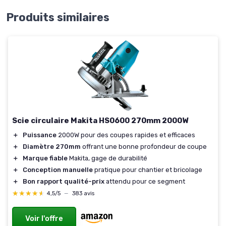
Produits similaires
Scie circulaire Makita HS0600 270mm 2000W
＋
Puissance
2000W pour des coupes rapides et efficaces
＋
Diamètre 270mm
offrant une bonne profondeur de coupe
＋
Marque fiable
Makita, gage de durabilité
＋
Conception manuelle
pratique pour chantier et bricolage
＋
Bon rapport qualité-prix
attendu pour ce segment
★★★★★
★★★★★
4,5/5
—
383 avis
Voir l'offre