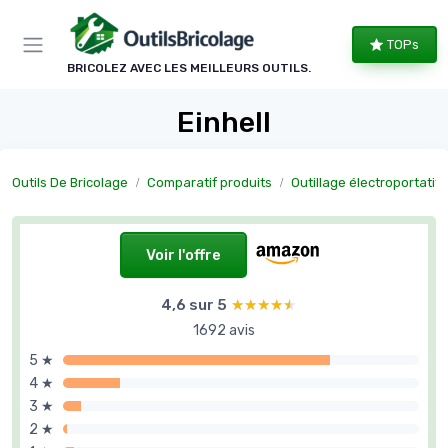
Panneau de gestion des cookies
TOPs
BRICOLEZ AVEC LES MEILLEURS OUTILS.
Einhell
Outils De Bricolage
Comparatif produits
Outillage électroportatif
Voir l'offre
4,6 sur 5
★★★★★
★★★★★
1692 avis
5 ★
4 ★
3 ★
2 ★