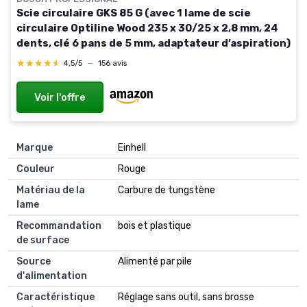
Scie circulaire GKS 85 G (avec 1 lame de scie
circulaire Optiline Wood 235 x 30/25 x 2,8 mm, 24
dents, clé 6 pans de 5 mm, adaptateur d’aspiration)
★★★★★
★★★★★
4,5/5
—
156 avis
Voir l'offre
Marque
Einhell
Couleur
Rouge
Matériau de la
Carbure de tungstène
lame
Recommandation
bois et plastique
de surface
Source
Alimenté par pile
d'alimentation
Caractéristique
Réglage sans outil, sans brosse