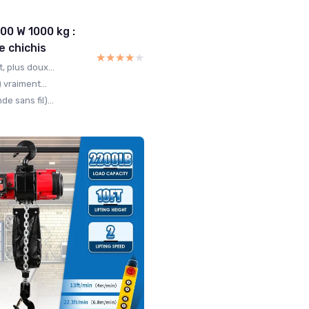
00 W 1000 kg :
de chichis
★★★★★
★★★★★
 plus doux...
 vraiment...
 sans fil)...