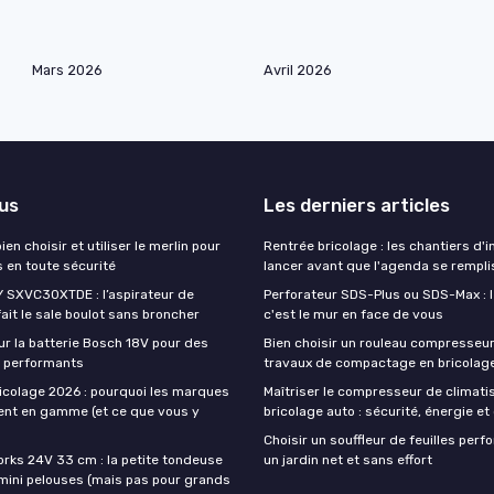
Mars 2026
Avril 2026
lus
Les derniers articles
 bien choisir et utiliser le merlin pour
Rentrée bricolage : les chantiers d'i
s en toute sécurité
lancer avant que l'agenda se rempl
 SXVC30XTDE : l’aspirateur de
Perforateur SDS-Plus ou SDS-Max : le
fait le sale boulot sans broncher
c'est le mur en face de vous
ur la batterie Bosch 18V pour des
Bien choisir un rouleau compresseu
il performants
travaux de compactage en bricolag
icolage 2026 : pourquoi les marques
Maîtriser le compresseur de climati
nt en gamme (et ce que vous y
bricolage auto : sécurité, énergie et 
Choisir un souffleur de feuilles per
rks 24V 33 cm : la petite tondeuse
un jardin net et sans effort
 mini pelouses (mais pas pour grands