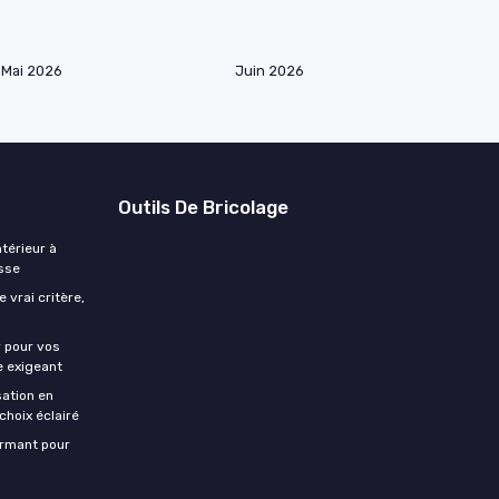
Mai 2026
Juin 2026
Outils De Bricolage
ntérieur à
isse
 vrai critère,
r pour vos
e exigeant
sation en
choix éclairé
formant pour