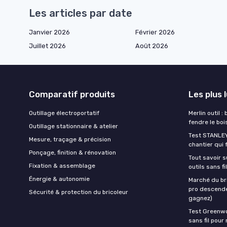
Les articles par date
Janvier 2026
Février 2026
Juillet 2026
Août 2026
Comparatif produits
Les plus 
Outillage électroportatif
Merlin outil :
fendre le boi
Outillage stationnaire & atelier
Test STANLEY
Mesure, traçage & précision
chantier qui 
Ponçage, finition & rénovation
Tout savoir s
Fixation & assemblage
outils sans f
Énergie & autonomie
Marché du br
pro descende
Sécurité & protection du bricoleur
gagnez)
Test Greenwo
sans fil pour