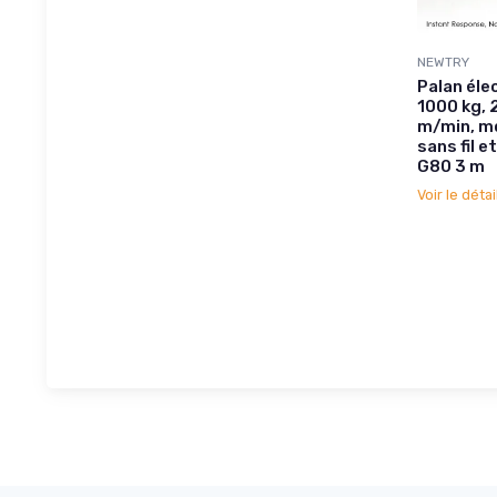
NEWTRY
Palan éle
1000 kg, 
m/min, mo
sans fil e
G80 3 m
Voir le détai