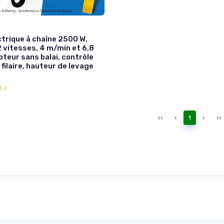
ctrique à chaîne 2500 W,
2 vitesses, 4 m/min et 6,8
teur sans balai, contrôle
t filaire, hauteur de levage
l
‹‹
‹
1
›
››