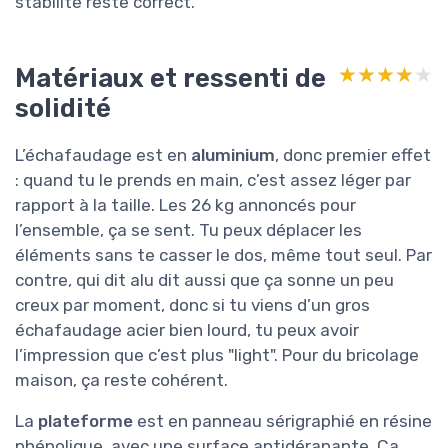
stabilité reste correct.
Matériaux et ressenti de
★★★★★
★★★★★
solidité
L’échafaudage est en
aluminium
, donc premier effet
: quand tu le prends en main, c’est assez léger par
rapport à la taille. Les 26 kg annoncés pour
l’ensemble, ça se sent. Tu peux déplacer les
éléments sans te casser le dos, même tout seul. Par
contre, qui dit alu dit aussi que ça sonne un peu
creux par moment, donc si tu viens d’un gros
échafaudage acier bien lourd, tu peux avoir
l’impression que c’est plus "light". Pour du bricolage
maison, ça reste cohérent.
La
plateforme
est en panneau sérigraphié en résine
phénolique, avec une surface antidérapante. Ça,