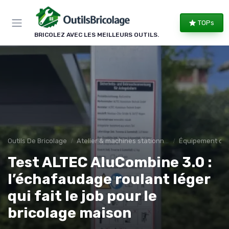
Panneau de gestion des cookies
TOPs
BRICOLEZ AVEC LES MEILLEURS OUTILS.
Outils De Bricolage
Atelier & machines stationnaires
Équipement d’at
Test ALTEC AluCombine 3.0 :
l’échafaudage roulant léger
qui fait le job pour le
bricolage maison