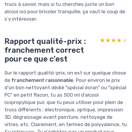
trucs à savoir, mais si tu cherches juste un bon
alcool iso pour bricoler tranquille, ça vaut le coup de
s’y intéresser.
Rapport qualité-prix :
★★★★★
★★★★★
franchement correct
pour ce que c’est
Sur le rapport qualité-prix, on est sur quelque chose
de
franchement raisonnable
. Pour environ le prix
d’un bon nettoyant dédié "spécial écran" ou "spécial
PC" en petit flacon, tu as 500 ml d’alcool
isopropylique pur, que tu peux utiliser pour plein de
trucs différents : électronique, optique, impression
3D, dégraissage avant peinture, nettoyage de
vitres, etc. Clairement, en termes de polyvalence, tu
t’y retrouves. Tu n’achètes pas un produit pour