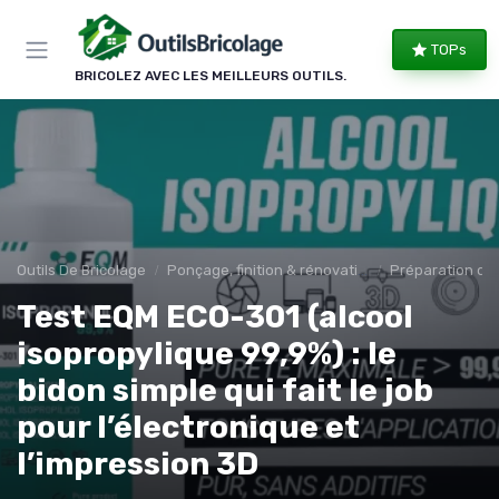
Panneau de gestion des cookies
TOPs
BRICOLEZ AVEC LES MEILLEURS OUTILS.
Outils De Bricolage
Ponçage, finition & rénovation
Préparation de
Test EQM ECO-301 (alcool
isopropylique 99,9%) : le
bidon simple qui fait le job
pour l’électronique et
l’impression 3D