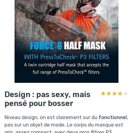
Design : pas sexy, mais
★★★★★
★★★★★
pensé pour bosser
Niveau design, on est clairement sur du
fonctionnel
,
pas sur un objet de mode. Le corps du masque est
gris, assez compact, avec deux gros filtres P3