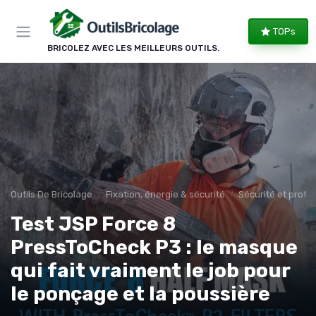
Panneau de gestion des cookies
TOPs
BRICOLEZ AVEC LES MEILLEURS OUTILS.
Outils De Bricolage
Fixation, énergie & sécurité
Sécurité et protec
Test JSP Force 8
PressToCheck P3 : le masque
qui fait vraiment le job pour
le ponçage et la poussière