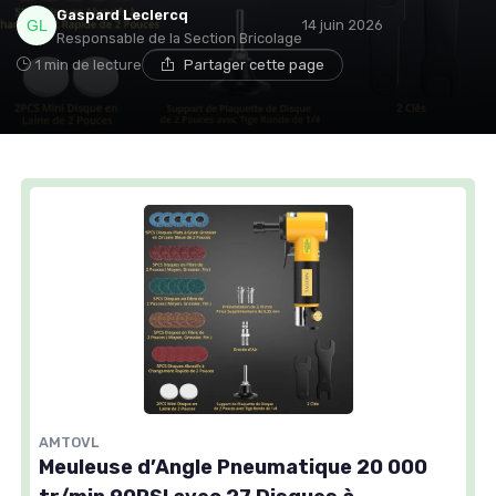
Gaspard Leclercq
14 juin 2026
Responsable de la Section Bricolage
1 min de lecture
Partager cette page
AMTOVL
Meuleuse d’Angle Pneumatique 20 000