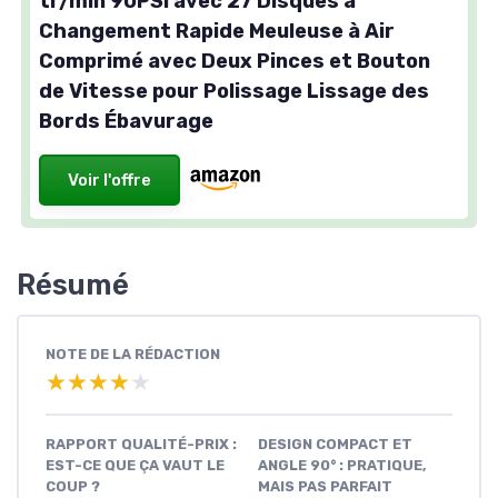
tr/min 90PSI avec 27 Disques à
Changement Rapide Meuleuse à Air
Comprimé avec Deux Pinces et Bouton
de Vitesse pour Polissage Lissage des
Bords Ébavurage
Voir l'offre
Résumé
NOTE DE LA RÉDACTION
★★★★★
★★★★★
RAPPORT QUALITÉ-PRIX :
DESIGN COMPACT ET
EST-CE QUE ÇA VAUT LE
ANGLE 90° : PRATIQUE,
COUP ?
MAIS PAS PARFAIT