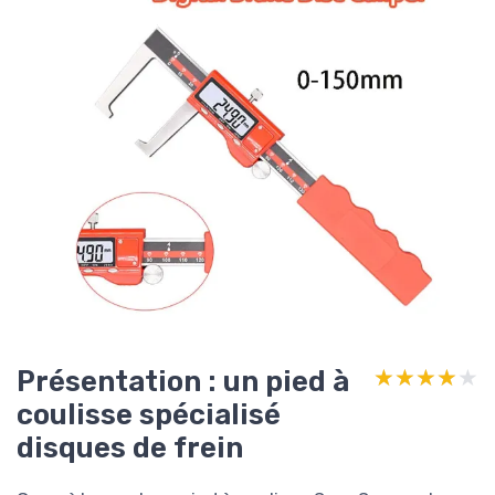
Présentation : un pied à
★★★★★
★★★★★
coulisse spécialisé
disques de frein