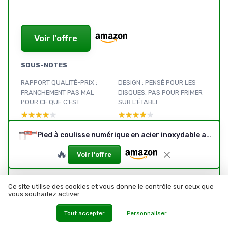
Voir l'offre
SOUS-NOTES
RAPPORT QUALITÉ-PRIX :
DESIGN : PENSÉ POUR LES
FRANCHEMENT PAS MAL
DISQUES, PAS POUR FRIMER
POUR CE QUE C’EST
SUR L’ÉTABLI
★★★★★
★★★★★
★★★★★
★★★★★
MATÉRIAUX ET FINITION :
DURABILITÉ : À VOIR SUR LE
Pied à coulisse numérique en acier inoxydable avec écran LCD, étanchéité IP54, 0-150 mm
CORRECTS, SANS PLUS
LONG TERME, MAIS ÇA
🔥
DÉMARRE BIEN
Voir l'offre
★★★★★
★★★★★
★★★★★
★★★★★
PERFORMANCE ET PRÉCISION
PRÉSENTATION : UN PIED À
Ce site utilise des cookies et vous donne le contrôle sur ceux que
vous souhaitez activer
: BON POUR LE GARAGE, PAS
COULISSE SPÉCIALISÉ
POUR LE LABO
DISQUES DE FREIN
Tout accepter
Personnaliser
★★★★★
★★★★★
★★★★★
★★★★★