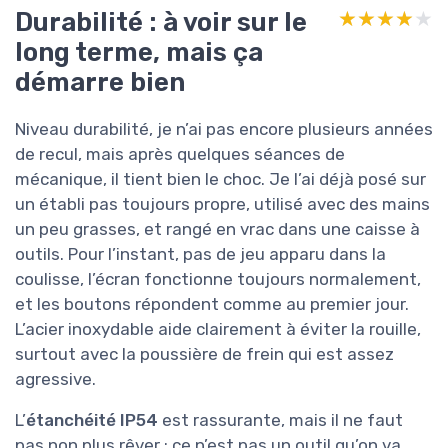
Durabilité : à voir sur le
★★★★★
★★★★★
long terme, mais ça
démarre bien
Niveau durabilité, je n’ai pas encore plusieurs années
de recul, mais après quelques séances de
mécanique, il tient bien le choc. Je l’ai déjà posé sur
un établi pas toujours propre, utilisé avec des mains
un peu grasses, et rangé en vrac dans une caisse à
outils. Pour l’instant, pas de jeu apparu dans la
coulisse, l’écran fonctionne toujours normalement,
et les boutons répondent comme au premier jour.
L’acier inoxydable aide clairement à éviter la rouille,
surtout avec la poussière de frein qui est assez
agressive.
L’
étanchéité IP54
est rassurante, mais il ne faut
pas non plus rêver : ce n’est pas un outil qu’on va