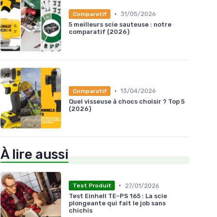
•
31/05/2026
Comparatif
5 meilleurs scie sauteuse : notre
comparatif (2026)
•
13/04/2026
Comparatif
Quel visseuse à chocs choisir ? Top 5
(2026)
À lire aussi
•
27/01/2026
Test Produit
Test Einhell TE-PS 165 : La scie
plongeante qui fait le job sans
chichis