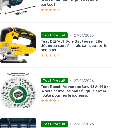
la scie compacte qui se faufile
partout
★★★★★
★★★★★
•
27/01/2026
Test Produit
Test DEWALT Scie Sauteuse : Elle
découpe sans fil, mais sans batterie
non plus
★★★★★
★★★★★
•
27/01/2026
Test Produit
Test Bosch AdvancedSaw 18V-140 :
la scie sauteuse sans fil qui tient la
route pour les bricoleurs.
★★★★★
★★★★★
•
27/01/2026
Test Produit