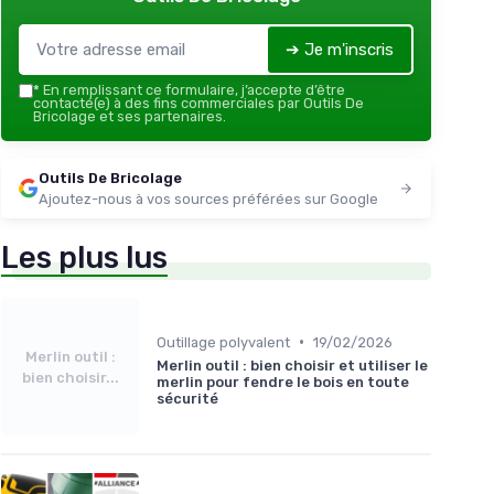
➔ Je m'inscris
*
En remplissant ce formulaire, j’accepte d’être
contacté(e) à des fins commerciales par Outils De
Bricolage et ses partenaires.
Outils De Bricolage
Ajoutez-nous à vos sources préférées sur Google
Les plus lus
•
Outillage polyvalent
19/02/2026
Merlin outil :
Merlin outil : bien choisir et utiliser le
bien choisir...
merlin pour fendre le bois en toute
sécurité