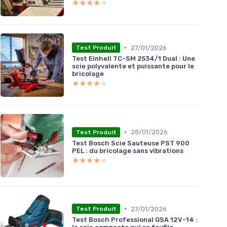
★★★★★
★★★★★
•
27/01/2026
Test Produit
Test Einhell TC-SM 2534/1 Dual : Une
scie polyvalente et puissante pour le
bricolage
★★★★★
★★★★★
•
28/01/2026
Test Produit
Test Bosch Scie Sauteuse PST 900
PEL : du bricolage sans vibrations
★★★★★
★★★★★
•
27/01/2026
Test Produit
Test Bosch Professional GSA 12V-14 :