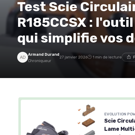
Test Scie Circulai
R185CCSX : l'outi
qui simplifie vos
Armand Durand
27 janvier 2026
1 min de lecture
Chroniqueur
EVOLUTION PO
Scie Circul
Lame Multi-