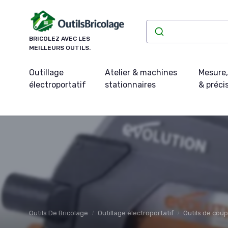
Panneau de gestion des cookies
BRICOLEZ AVEC LES
MEILLEURS OUTILS.
Outillage
Atelier & machines
Mesure,
électroportatif
stationnaires
& préci
Outils De Bricolage
Outillage électroportatif
Outils de coup