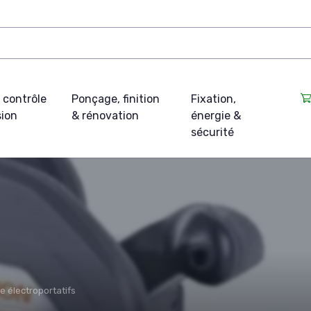
 contrôle
Ponçage, finition
Fixation,
sion
& rénovation
énergie &
sécurité
e électroportatifs