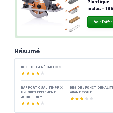
Plastique 
inclus - 1
Voir l'offre
Résumé
NOTE DE LA RÉDACTION
★★★★★
★★★★★
RAPPORT QUALITÉ-PRIX :
DESIGN : FONCTIONNALIT
UN INVESTISSEMENT
AVANT TOUT
JUDICIEUX ?
★★★★★
★★★★★
★★★★★
★★★★★