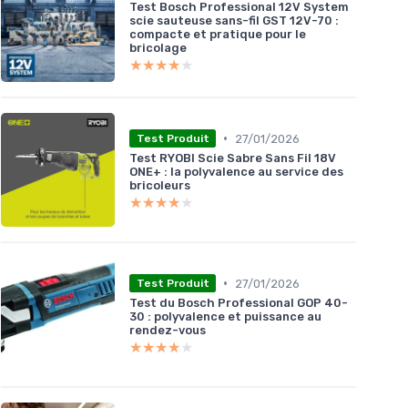
Test Bosch Professional 12V System
scie sauteuse sans-fil GST 12V-70 :
compacte et pratique pour le
bricolage
★★★★★
★★★★★
•
27/01/2026
Test Produit
Test RYOBI Scie Sabre Sans Fil 18V
ONE+ : la polyvalence au service des
bricoleurs
★★★★★
★★★★★
•
27/01/2026
Test Produit
Test du Bosch Professional GOP 40-
30 : polyvalence et puissance au
rendez-vous
★★★★★
★★★★★