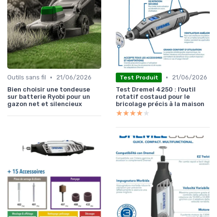
•
•
Outils sans fil
21/06/2026
21/06/2026
Test Produit
Bien choisir une tondeuse
Test Dremel 4250 : l’outil
sur batterie Ryobi pour un
rotatif costaud pour le
gazon net et silencieux
bricolage précis à la maison
★★★★★
★★★★★