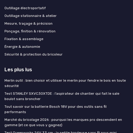
Outillage électroportatif
Outillage stationnaire & atelier
Mesure, traçage & précision
Ponçage, finition & rénovation
Fixation & assemblage
Énergie & autonomie
Sécurité & protection du bricoleur
Les plus lus
Merlin outil : bien choisir et utiliser le merlin pour fendre le bois en toute
sécurité
Test STANLEY SXVC30XTDE : l’aspirateur de chantier qui fait le sale
boulot sans broncher
Tout savoir sur la batterie Bosch 18V pour des outils sans fil
performants
Marché du bricolage 2026 : pourquoi les marques pro descendent en
gamme (et ce que vous y gagnez)
Test Greenworks 24V 33 cm : la petite tondeuse sans fil pour mini