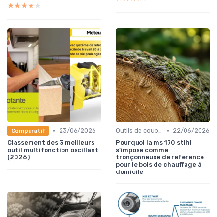
★★★★★
★★★★★
•
•
23/06/2026
Outils de coupe électroportatifs
22/06/2026
Comparatif
Classement des 3 meilleurs
Pourquoi la ms 170 stihl
outil multifonction oscillant
s’impose comme
(2026)
tronçonneuse de référence
pour le bois de chauffage à
domicile