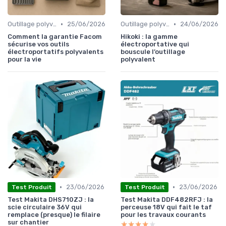
•
•
Outillage polyvalent
25/06/2026
Outillage polyvalent
24/06/2026
Comment la garantie Facom
Hikoki : la gamme
sécurise vos outils
électroportative qui
électroportatifs polyvalents
bouscule l’outillage
pour la vie
polyvalent
•
•
23/06/2026
23/06/2026
Test Produit
Test Produit
Test Makita DHS710ZJ : la
Test Makita DDF482RFJ : la
scie circulaire 36V qui
perceuse 18V qui fait le taf
remplace (presque) le filaire
pour les travaux courants
sur chantier
★★★★★
★★★★★