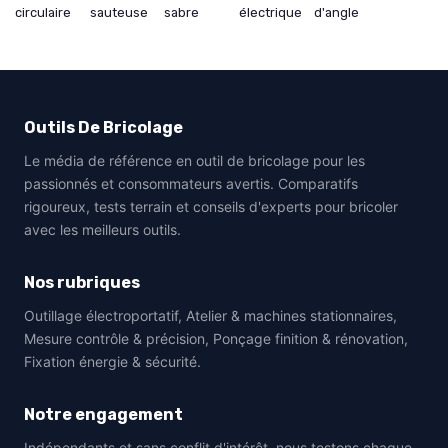
circulaire
sauteuse
sabre
électrique
d'angle
Outils De Bricolage
Le média de référence en outil de bricolage pour les
passionnés et consommateurs avertis. Comparatifs
rigoureux, tests terrain et conseils d'experts pour bricoler
avec les meilleurs outils.
Nos rubriques
Outillage électroportatif, Atelier & machines stationnaires,
Mesure contrôle & précision, Ponçage finition & rénovation,
Fixation énergie & sécurité.
Notre engagement
Indépendants et sans conflit d'intérêt, nous testons chaque