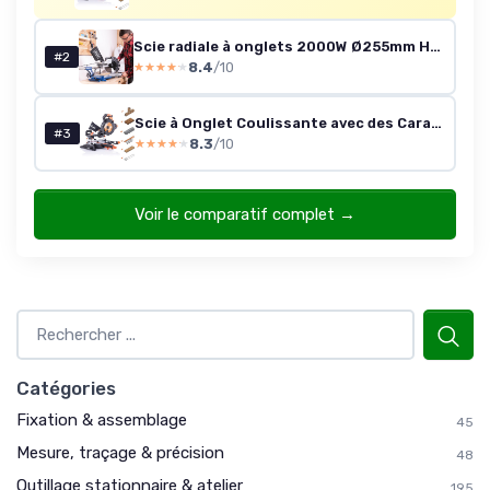
Scie radiale à onglets 2000W Ø255mm HM254 - Laser - 2ème lame
#2
8.4
/10
★★★★★
★★★★★
Scie à Onglet Coulissante avec des Caractéristiques PLUS - 0-45˚ Biseau, 50-50˚ Onglet - Coupe Multi-Matériaux - Le Bois, Le Plastique, Le Métal Lame Incluse 255mm - R255SMS+
#3
8.3
/10
★★★★★
★★★★★
Voir le comparatif complet →
Catégories
Fixation & assemblage
45
Mesure, traçage & précision
48
Outillage stationnaire & atelier
195