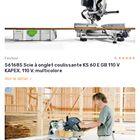
Festool
5
☆☆☆☆☆
★★★★★
561685 Scie à onglet coulissante KS 60 E GB 110 V
KAPEX, 110 V, multicolore
Voir le détail