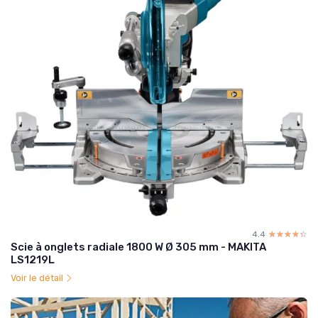
4.4
☆☆☆☆☆
★★★★★
Scie à onglets radiale 1800 W Ø 305 mm - MAKITA
LS1219L
Voir le détail