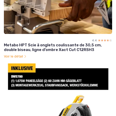
4.4
☆☆☆☆☆
★★★★★
Metabo HPT Scie à onglets coulissante de 30,5 cm,
double biseau, ligne d'ombre Xact Cut C12RSH3
Voir le détail