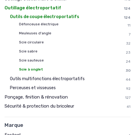
Outillage électroportatif
124
Outils de coupe électroportatifs
124
Défonceuse électrique
11
Meuleuses d'angle
7
Scie circulaire
32
Scie sabre
23
Scie sauteuse
24
Scie à onglet
30
Outils multifonctions électroportatifs
44
Perceuses et visseuses
92
Ponçage, finition & rénovation
127
Sécurité & protection du bricoleur
41
Marque