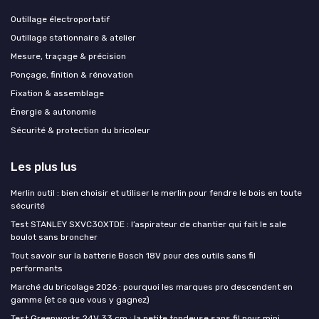
Outillage électroportatif
Outillage stationnaire & atelier
Mesure, traçage & précision
Ponçage, finition & rénovation
Fixation & assemblage
Énergie & autonomie
Sécurité & protection du bricoleur
Les plus lus
Merlin outil : bien choisir et utiliser le merlin pour fendre le bois en toute
sécurité
Test STANLEY SXVC30XTDE : l’aspirateur de chantier qui fait le sale
boulot sans broncher
Tout savoir sur la batterie Bosch 18V pour des outils sans fil
performants
Marché du bricolage 2026 : pourquoi les marques pro descendent en
gamme (et ce que vous y gagnez)
Test Greenworks 24V 33 cm : la petite tondeuse sans fil pour mini