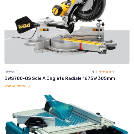
DEWALT
4.4
☆☆☆☆☆
★★★★★
DWS780-QS Scie A Onglets Radiale 1675W 305mm
Voir le détail