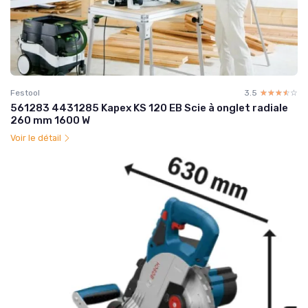
Festool
3.5
☆☆☆☆☆
★★★★★
561283 4431285 Kapex KS 120 EB Scie à onglet radiale
260 mm 1600 W
Voir le détail