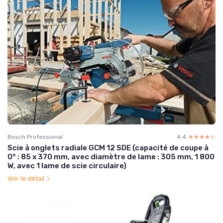
Bosch Professional
4.4
☆☆☆☆☆
★★★★★
Scie à onglets radiale GCM 12 SDE (capacité de coupe à
0° : 85 x 370 mm, avec diamètre de lame : 305 mm, 1 800
W, avec 1 lame de scie circulaire)
Voir le détail