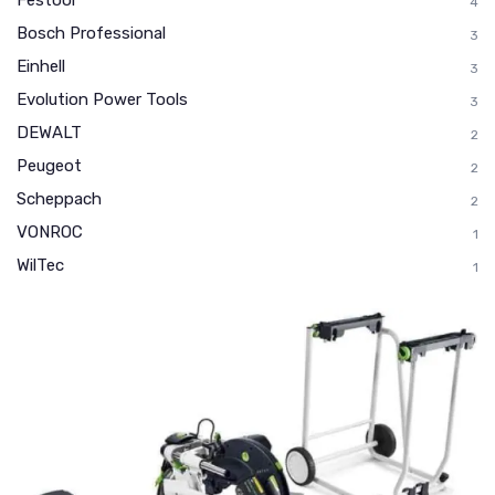
Festool
4
Bosch Professional
3
Einhell
3
Evolution Power Tools
3
DEWALT
2
Peugeot
2
Scheppach
2
VONROC
1
WilTec
1