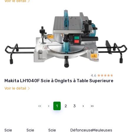
Voir le détail
4.6
☆☆☆☆☆
★★★★★
Makita LH1040F Scie à Onglets à Table Superieure
Voir le détail
‹‹
‹
1
2
3
›
››
Scie
Scie
Scie
Défonceuse
Meuleuses