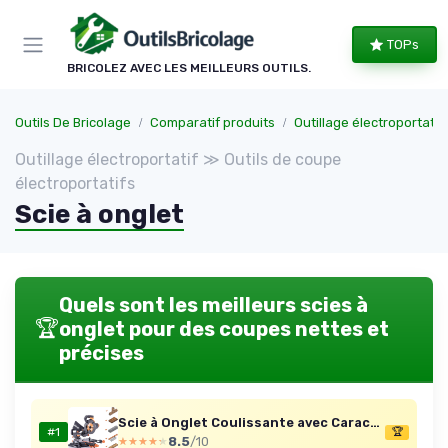
Panneau de gestion des cookies
TOPs
BRICOLEZ AVEC LES MEILLEURS OUTILS.
Outils De Bricolage
Comparatif produits
Outillage électroportatif
Outillage électroportatif ≫ Outils de coupe
électroportatifs
Scie à onglet
Quels sont les meilleurs scies à
🏆
onglet pour des coupes nettes et
précises
Scie à Onglet Coulissante avec Caractéristiques PLUS - 0-45˚ Biseau, 50-50˚ Onglet - Coupe Multi-Matériaux - Le Bois, Le Plastique, Le Métal Lame Incluse 210mm - R210SMS+
#1
🏆
8.5
/10
★★★★★
★★★★★