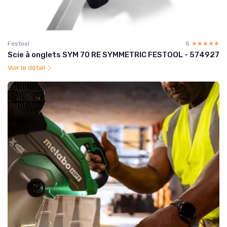
Festool
5
☆☆☆☆☆
★★★★★
Scie à onglets SYM 70 RE SYMMETRIC FESTOOL - 574927
Voir le détail