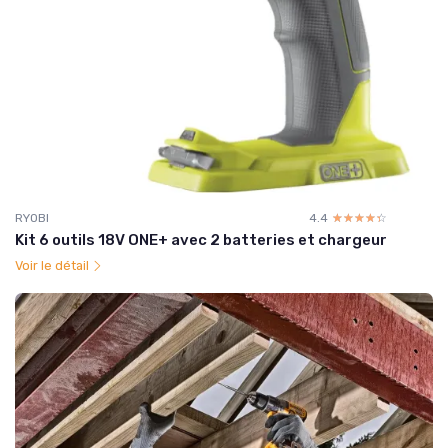
RYOBI
4.4
☆☆☆☆☆
★★★★★
Kit 6 outils 18V ONE+ avec 2 batteries et chargeur
Voir le détail