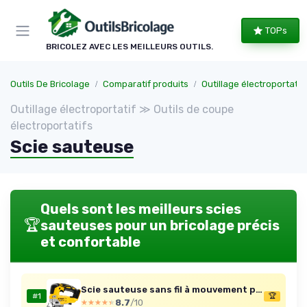
Panneau de gestion des cookies
TOPs
BRICOLEZ AVEC LES MEILLEURS OUTILS.
Outils De Bricolage
Comparatif produits
Outillage électroportatif
Outillage électroportatif ≫ Outils de coupe
électroportatifs
Scie sauteuse
Quels sont les meilleurs scies
🏆
sauteuses pour un bricolage précis
et confortable
Scie sauteuse sans fil à mouvement pendulaire 18V Brushless Solo - sans batterie, sans chargeur - DCS334N-XJ Simple
#1
🏆
8.7
/10
★★★★★
★★★★★