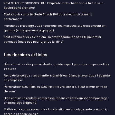
Test STANLEY SXVC30XTDE : l’aspirateur de chantier qui fait le sale
boulot sans broncher
Tout savoir sur la batterie Bosch 18V pour des outils sans fil
performants
Marché du bricolage 2026 : pourquoi les marques pro descendent en
gamme (et ce que vous y gagnez)
Test Greenworks 24V 33 cm : la petite tondeuse sans fil pour mini
pelouses (mais pas pour grands jardins)
Les derniers articles
Bien choisir sa disqueuse Makita : guide expert pour des coupes nettes
et sûres
Rentrée bricolage : les chantiers d'intérieur à lancer avant que l'agenda
se remplisse
Perforateur SDS-Plus ou SDS-Max : le vrai critère, c'est le mur en face
de vous
Bien choisir un rouleau compresseur pour vos travaux de compactage
en bricolage exigeant
Maîtriser le compresseur de climatisation en bricolage auto : sécurité,
énergie et choix éclairé