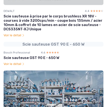
DEWALT
4.4
☆☆☆☆☆
★★★★★
Scie sauteuse à prise par le corps brushless XR 18V -
courses à vide 3200cps/min - coupe bois 135mm / acier
10mm & coffret de 10 lames en acier de scie sauteuse -
DCS335NT-XJ Unique
Voir le détail
Scie sauteuse GST 90 E - 650 W
Bosch Professional
4.6
☆☆☆☆☆
★★★★★
Scie sauteuse GST 90 E - 650 W
Voir le détail