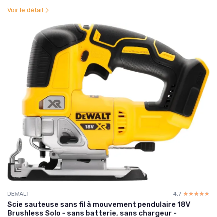
Voir le détail
DEWALT
4.7
☆☆☆☆☆
★★★★★
Scie sauteuse sans fil à mouvement pendulaire 18V
Brushless Solo - sans batterie, sans chargeur -