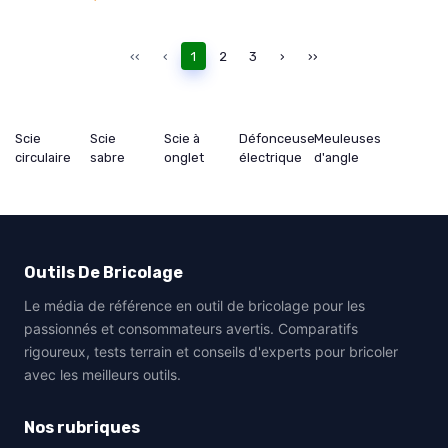
‹‹
‹
1
2
3
›
››
Scie
Scie
Scie à
Défonceuse
Meuleuses
circulaire
sabre
onglet
électrique
d'angle
Outils De Bricolage
Le média de référence en outil de bricolage pour les
passionnés et consommateurs avertis. Comparatifs
rigoureux, tests terrain et conseils d'experts pour bricoler
avec les meilleurs outils.
Nos rubriques