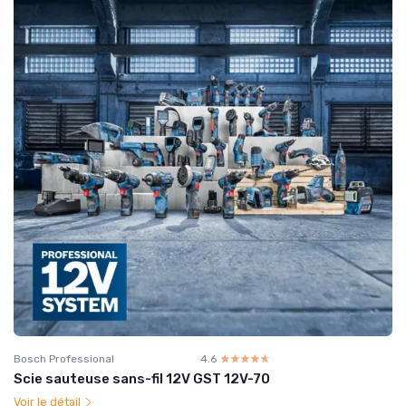
Bosch Professional
4.6
☆☆☆☆☆
★★★★★
Scie sauteuse sans-fil 12V GST 12V-70
Voir le détail