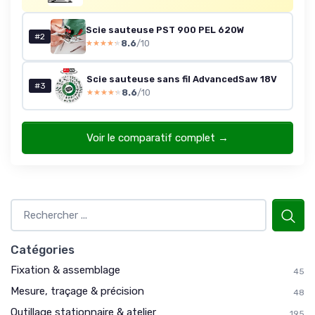
Scie sauteuse PST 900 PEL 620W
#2
8.6
/10
★★★★★
★★★★★
Scie sauteuse sans fil AdvancedSaw 18V
#3
8.6
/10
★★★★★
★★★★★
Voir le comparatif complet →
Catégories
Fixation & assemblage
45
Mesure, traçage & précision
48
Outillage stationnaire & atelier
195