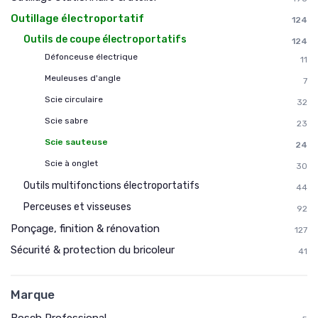
Outillage électroportatif
124
Outils de coupe électroportatifs
124
Défonceuse électrique
11
Meuleuses d'angle
7
Scie circulaire
32
Scie sabre
23
Scie sauteuse
24
Scie à onglet
30
Outils multifonctions électroportatifs
44
Perceuses et visseuses
92
Ponçage, finition & rénovation
127
Sécurité & protection du bricoleur
41
Marque