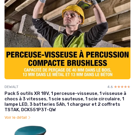
DEWALT
4.6
☆☆☆☆☆
★★★★★
Pack 5 outils XR 18V, 1 perceuse-visseuse, 1 visseuse à
chocs à 3 vitesses, 1 scie sauteuse, 1 scie circulaire, 1
lampe LED, 3 batteries 5Ah, 1 chargeur et 2 coffrets
TSTAK, DCK551P3T-QW
Voir le détail