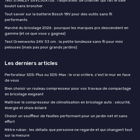
Test STANLEY SXVC30XTDE : l’aspirateur de chantier qui fait le sale
boulot sans broncher
Tout savoir sur la batterie Bosch 18V pour des outils sans fil
performants
Marché du bricolage 2026 : pourquoi les marques pro descendent en
gamme (et ce que vous y gagnez)
Test Greenworks 24V 33 cm : la petite tondeuse sans fil pour mini
pelouses (mais pas pour grands jardins)
Les derniers articles
Perforateur SDS-Plus ou SDS-Max : le vrai critère, c'est le mur en face
de vous
Bien choisir un rouleau compresseur pour vos travaux de compactage
en bricolage exigeant
Maîtriser le compresseur de climatisation en bricolage auto : sécurité,
énergie et choix éclairé
Choisir un souffleur de feuilles performant pour un jardin net et sans
effort
Mètre ruban : les détails que personne ne regarde et qui changent tout
sur la mesure