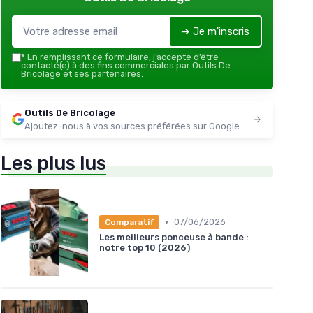
➔ Je m'inscris
*
En remplissant ce formulaire, j’accepte d’être
contacté(e) à des fins commerciales par Outils De
Bricolage et ses partenaires.
Outils De Bricolage
Ajoutez-nous à vos sources préférées sur Google
Les plus lus
•
07/06/2026
Comparatif
Les meilleurs ponceuse à bande :
notre top 10 (2026)