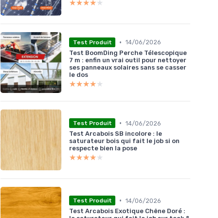
★★★★★
★★★★★
•
14/06/2026
Test Produit
Test BoomDing Perche Télescopique
7 m : enfin un vrai outil pour nettoyer
ses panneaux solaires sans se casser
le dos
★★★★★
★★★★★
•
14/06/2026
Test Produit
Test Arcabois SB incolore : le
saturateur bois qui fait le job si on
respecte bien la pose
★★★★★
★★★★★
•
14/06/2026
Test Produit
Test Arcabois Exotique Chêne Doré :