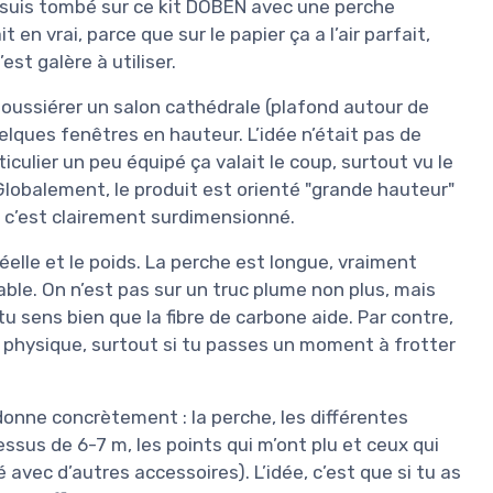
e suis tombé sur ce kit DOBEN avec une perche
 en vrai, parce que sur le papier ça a l’air parfait,
est galère à utiliser.
poussiérer un salon cathédrale (plafond autour de
elques fenêtres en hauteur. L’idée n’était pas de
rticulier un peu équipé ça valait le coup, surtout vu le
 Globalement, le produit est orienté "grande hauteur"
, c’est clairement surdimensionné.
réelle et le poids. La perche est longue, vraiment
ble. On n’est pas sur un truc plume non plus, mais
u sens bien que la fibre de carbone aide. Par contre,
te physique, surtout si tu passes un moment à frotter
 donne concrètement : la perche, les différentes
essus de 6-7 m, les points qui m’ont plu et ceux qui
avec d’autres accessoires). L’idée, c’est que si tu as