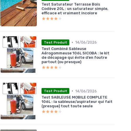
Test Saturateur Terrasse Bois
Codève 20L : un saturateur simple,
efficace et vraiment incolore
★★★★★
★★★★★
•
14/06/2026
Test Produit
Test Combiné Sableuse
Aérogommeuse 106L SICOBA : le kit
de décapage qui évite d’en foutre
partout (ou presque)
★★★★★
★★★★★
•
14/06/2026
Test Produit
Test SABLEUSE MOBILE COMPLETE
106L : la sableuse/aspirateur qui fait
(presque) tout toute seule
★★★★★
★★★★★