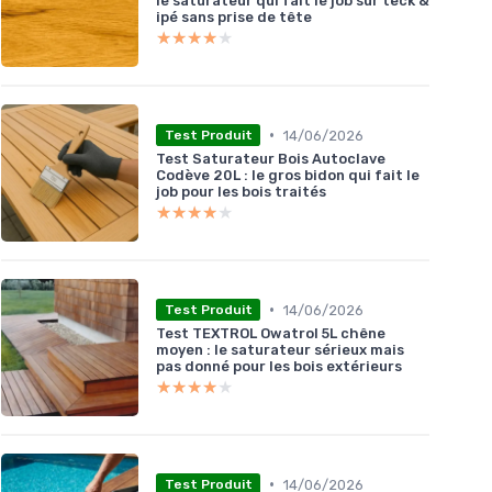
le saturateur qui fait le job sur teck &
ipé sans prise de tête
★★★★★
★★★★★
•
14/06/2026
Test Produit
Test Saturateur Bois Autoclave
Codève 20L : le gros bidon qui fait le
job pour les bois traités
★★★★★
★★★★★
•
14/06/2026
Test Produit
Test TEXTROL Owatrol 5L chêne
moyen : le saturateur sérieux mais
pas donné pour les bois extérieurs
★★★★★
★★★★★
•
14/06/2026
Test Produit