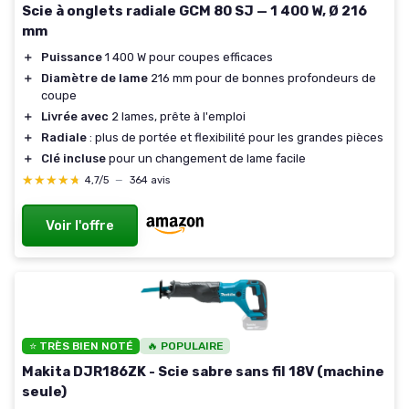
Scie à onglets radiale GCM 80 SJ — 1 400 W, Ø 216
mm
＋
Puissance
1 400 W pour coupes efficaces
＋
Diamètre de lame
216 mm pour de bonnes profondeurs de
coupe
＋
Livrée avec
2 lames, prête à l'emploi
＋
Radiale
: plus de portée et flexibilité pour les grandes pièces
＋
Clé incluse
pour un changement de lame facile
★★★★★
★★★★★
4,7/5
—
364 avis
Voir l'offre
⭐ TRÈS BIEN NOTÉ
🔥 POPULAIRE
Makita DJR186ZK - Scie sabre sans fil 18V (machine
seule)