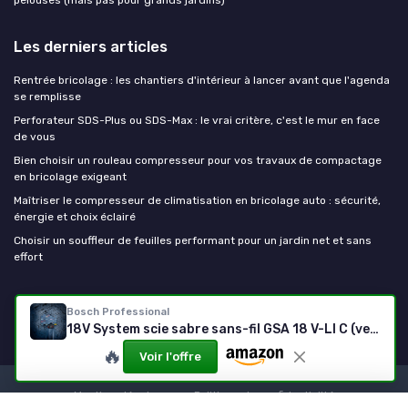
pelouses (mais pas pour grands jardins)
Les derniers articles
Rentrée bricolage : les chantiers d'intérieur à lancer avant que l'agenda
se remplisse
Perforateur SDS-Plus ou SDS-Max : le vrai critère, c'est le mur en face
de vous
Bien choisir un rouleau compresseur pour vos travaux de compactage
en bricolage exigeant
Maîtriser le compresseur de climatisation en bricolage auto : sécurité,
énergie et choix éclairé
Choisir un souffleur de feuilles performant pour un jardin net et sans
effort
Outils De Bricolage
Bosch Professional
18V System scie sabre sans-fil GSA 18 V-LI C (version Compact, avec 3 lames de scie sabre, L-BOXX) sans batteries/chargeur en L-BOXX incl - 3x lame de scie
🔥
Voir l'offre
Mentions légales
Politique de confidentialité