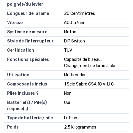
poignée/du levier
Longueur de la lame
‎20 Centimètres
Vitesse
‎600 tr/min
Système de mesure
‎Metric
Style de l'interrupteur
‎DIP Switch
Certification
‎TUV
Fonctions spéciales
‎Capacité de biseau,
Changement de lame à clé
Utilisation
‎Multimedia
Composants inclus
‎1 Scie Sabre GSA 18 V-LI C
Piles incluses ?
‎Non
Batterie(s) / Pile(s)
‎Oui
requise(s)
Type de batterie / pile
‎Lithium
Poids
‎2,5 Kilogrammes