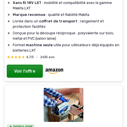
＋
Sans fil 18V LXT
: mobilité et compatibilité avec la gamme
Makita LXT
＋
Marque reconnue
: qualité et fiabilité Makita
＋
Livrée dans un
coffret de transport
: rangement et
protection facilités
＋
Conçue pour la découpe réciproque : polyvalente sur bois,
métal et PVC (selon lame)
＋
Format
machine seule
utile pour utilisateurs déjà équipés en
batteries LXT
★★★★★
★★★★★
4,7/5
—
2635 avis
Voir l'offre
🔥 POPULAIRE