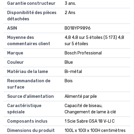
Garantie constructeur
‎3 ans.
Disponibilité des pièces
‎2 Ans
détachées
ASIN
B018YP9896
Moyenne des
4,8 4,8 sur 5 étoiles (5 173) 4,8
commentaires client
sur 5 étoiles
Marque
Bosch Professional
Couleur
Blue
Matériau de la lame
Bi-métal
Recommandation de
Bois
surface
Source d'alimentation
Alimenté par pile
Caractéristique
Capacité de biseau,
spéciale
Changement de lame à clé
Composants inclus
1 Scie Sabre GSA 18 V-LI C
Dimensions du produit
100L x 100l x 100H centimètres