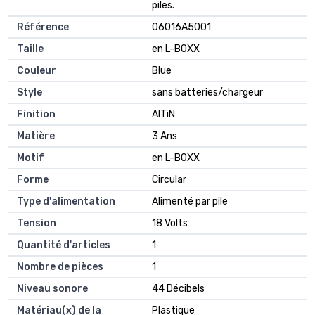
piles.
Référence
‎06016A5001
Taille
‎en L-BOXX
Couleur
‎Blue
Style
‎sans batteries/chargeur
Finition
‎AlTiN
Matière
‎3 Ans
Motif
‎en L-BOXX
Forme
‎Circular
Type d'alimentation
‎Alimenté par pile
Tension
‎18 Volts
Quantité d'articles
‎1
Nombre de pièces
‎1
Niveau sonore
‎44 Décibels
Matériau(x) de la
‎Plastique