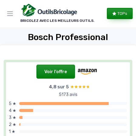
Panneau de gestion des cookies
TOPs
BRICOLEZ AVEC LES MEILLEURS OUTILS.
Bosch Professional
Voir l'offre
4,8 sur 5
★★★★★
★★★★★
5173 avis
5 ★
4 ★
3 ★
2 ★
1 ★