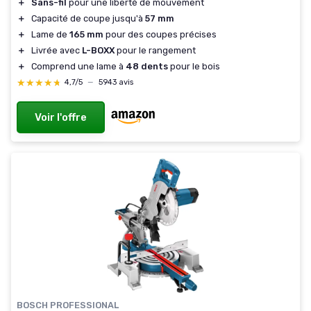
＋
Sans-fil
pour une liberté de mouvement
＋
Capacité de coupe jusqu'à
57 mm
＋
Lame de
165 mm
pour des coupes précises
＋
Livrée avec
L-BOXX
pour le rangement
＋
Comprend une lame à
48 dents
pour le bois
★★★★★
★★★★★
4,7/5
—
5943 avis
Voir l'offre
BOSCH PROFESSIONAL