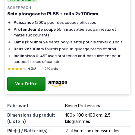
SCHEPPACH
Scie plongeante PL55 + rails 2x700mm
＋
Puissance
1200W pour des coupes efficaces
＋
Profondeur de coupe
55mm adaptée aux panneaux et
matériaux courants
＋
Lame Ø160mm
24 dents polyvalente pour le travail du bois
＋
Rails 2x700mm
fournis pour un guidage précis et droit
＋
Inclinaison
0–45° avec protection anti-basculement pour
coupes biaises sécurisées
★★★★★
★★★★★
4,3/5
—
1219 avis
Voir l'offre
Fabricant
‎Bosch Professional
Dimensions du produit
‎100 x 100 x 100 cm; 2,5
(L x l x h)
kilogrammes
Pile(s) / Batterie(s) :
‎2 Lithium-ion nécessite des