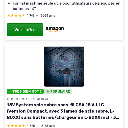
＋
Format
machine seule
utile pour utilisateurs déjà équipés en
batteries LXT
★★★★★
★★★★★
4,7/5
—
2635 avis
Voir l'offre
⭐ TRÈS BIEN NOTÉ
🔥 POPULAIRE
BOSCH PROFESSIONAL
18V System scie sabre sans-fil GSA 18 V-LI C
(version Compact, avec 3 lames de scie sabre, L-
BOXX) sans batteries/chargeur en L-BOXX incl - 3x
lame de scie
★★★★★
★★★★★
4,8/5
—
5173 avis