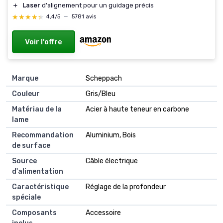
＋
Laser
d'alignement pour un guidage précis
★★★★★
★★★★★
4,4/5
—
5781 avis
Voir l'offre
Marque
Scheppach
Couleur
Gris/Bleu
Matériau de la
Acier à haute teneur en carbone
lame
Recommandation
Aluminium, Bois
de surface
Source
Câble électrique
d'alimentation
Caractéristique
Réglage de la profondeur
spéciale
Composants
Accessoire