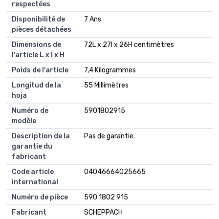
respectées
Disponibilité de
7 Ans
pièces détachées
Dimensions de
72L x 27l x 26H centimètres
l'article L x l x H
Poids de l'article
7,4 Kilogrammes
Longitud de la
55 Millimètres
hoja
Numéro de
5901802915
modèle
Description de la
Pas de garantie.
garantie du
fabricant
Code article
04046664025665
international
Numéro de pièce
590 1802 915
Fabricant
SCHEPPACH