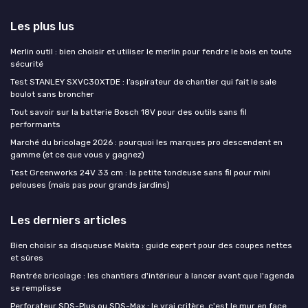
Les plus lus
Merlin outil : bien choisir et utiliser le merlin pour fendre le bois en toute
sécurité
Test STANLEY SXVC30XTDE : l’aspirateur de chantier qui fait le sale
boulot sans broncher
Tout savoir sur la batterie Bosch 18V pour des outils sans fil
performants
Marché du bricolage 2026 : pourquoi les marques pro descendent en
gamme (et ce que vous y gagnez)
Test Greenworks 24V 33 cm : la petite tondeuse sans fil pour mini
pelouses (mais pas pour grands jardins)
Les derniers articles
Bien choisir sa disqueuse Makita : guide expert pour des coupes nettes
et sûres
Rentrée bricolage : les chantiers d'intérieur à lancer avant que l'agenda
se remplisse
Perforateur SDS-Plus ou SDS-Max : le vrai critère, c'est le mur en face