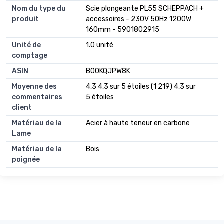
Nom du type du
Scie plongeante PL55 SCHEPPACH +
produit
accessoires - 230V 50Hz 1200W
160mm - 5901802915
Unité de
1.0 unité
comptage
ASIN
B00KQJPW8K
Moyenne des
4,3 4,3 sur 5 étoiles (1 219) 4,3 sur
commentaires
5 étoiles
client
Matériau de la
Acier à haute teneur en carbone
Lame
Matériau de la
Bois
poignée