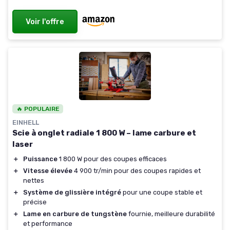
Voir l'offre
🔥 POPULAIRE
EINHELL
Scie à onglet radiale 1 800 W – lame carbure et
laser
＋
Puissance
1 800 W pour des coupes efficaces
＋
Vitesse élevée
4 900 tr/min pour des coupes rapides et
nettes
＋
Système de glissière intégré
pour une coupe stable et
précise
＋
Lame en carbure de tungstène
fournie, meilleure durabilité
et performance