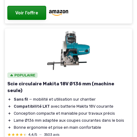
Voir l'offre
🔥 POPULAIRE
Scie circulaire Makita 18V Ø136 mm (machine
seule)
＋
Sans fil
— mobilité et utilisation sur chantier
＋
Compatibilité LXT
avec batterie Makita 18V courante
＋
Conception compacte et maniable pour travaux précis
＋
Lame Ø136 mm adaptée aux coupes courantes dans le bois
＋
Bonne ergonomie et prise en main confortable
★★★★★
★★★★★
4,4/5
—
3503 avis