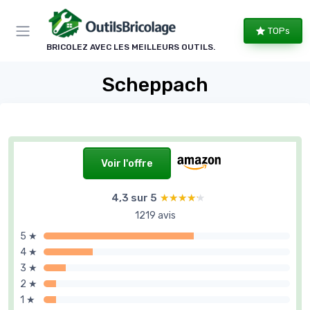
Panneau de gestion des cookies
TOPs
BRICOLEZ AVEC LES MEILLEURS OUTILS.
Scheppach
Voir l'offre
4,3 sur 5
★★★★★
★★★★★
1219 avis
5 ★
4 ★
3 ★
2 ★
1 ★