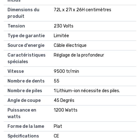
inclus
Dimensions du
72L x 27l x 26H centimètres
produit
Tension
230 Volts
Type de garantie
Limitée
Source d'energie
Câble électrique
Caractéristiques
Réglage de la profondeur
spéciales
Vitesse
9500 tr/min
Nombre de dents
55
Nombre de piles
1 Lithium-ion nécessite des piles.
Angle de coupe
45 Degrés
Puissance en
1200 Watts
watts
Forme de la lame
Plat
Spécifications
CE