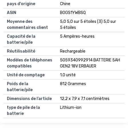
pays d'origine
Chine
ASIN
B0GS1YWBSQ
Moyenne des
5,0 5,0 sur 5 étoiles (3) 5,0 sur
commentaires client
5 étoiles
Capacité de la
5 Ampères-heures
batterie/pile
Réutilisabilité
Rechargeable
Modèles de téléphones
5059340992914 BATTERIE 5AH
compatibles
GEN2 18V ERBAUER
Unité de comptage
1.0 unité
Poids de la
812 Grammes
batterie/pile
Dimensions de l’article
12,2 x 7,9 x 7,1 centimètres
type de pile de la
Lithium-ion
batterie