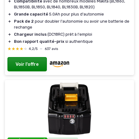
＋
Compatibilité
avec de nombreux modèles Makita (BL1860,
BL1850B, BL1850, BL1840, BL1830B, BL1820)
＋
Grande capacité
5.0Ah pour plus d'autonomie
＋
Pack de 2
pour doubler l'autonomie ou avoir une batterie de
rechange
＋
Chargeur inclus
(DC18RC) prêt à l'emploi
＋
Bon rapport qualité-prix
si authentique
★★★★★
★★★★★
4,2/5
—
637 avis
Voir l'offre