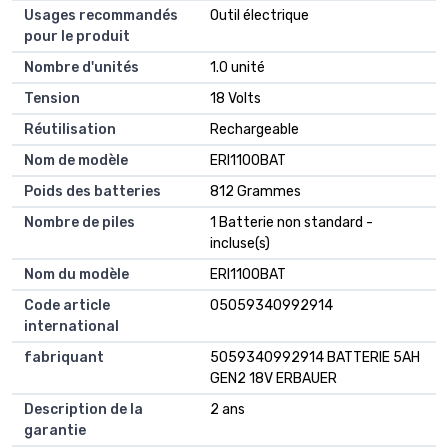
Usages recommandés
Outil électrique
pour le produit
Nombre d'unités
1.0 unité
Tension
18 Volts
Réutilisation
Rechargeable
Nom de modèle
ERI1100BAT
Poids des batteries
812 Grammes
Nombre de piles
1 Batterie non standard -
incluse(s)
Nom du modèle
ERI1100BAT
Code article
05059340992914
international
fabriquant
5059340992914 BATTERIE 5AH
GEN2 18V ERBAUER
Description de la
2 ans
garantie