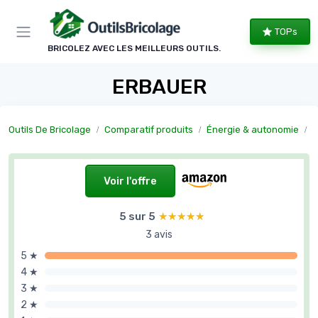
Panneau de gestion des cookies
TOPs
BRICOLEZ AVEC LES MEILLEURS OUTILS.
ERBAUER
Outils De Bricolage
Comparatif produits
Énergie & autonomie
B
Voir l'offre
5 sur 5
★★★★★
★★★★★
3 avis
5 ★
4 ★
3 ★
2 ★