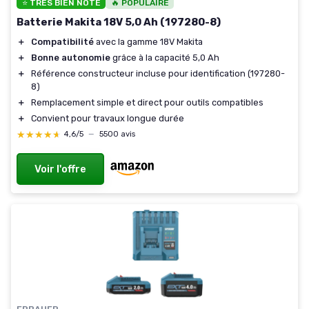
⭐ TRÈS BIEN NOTÉ
🔥 POPULAIRE
Batterie Makita 18V 5,0 Ah (197280-8)
＋
Compatibilité
avec la gamme 18V Makita
＋
Bonne autonomie
grâce à la capacité 5,0 Ah
＋
Référence constructeur incluse pour identification (197280-
8)
＋
Remplacement simple et direct pour outils compatibles
＋
Convient pour travaux longue durée
★★★★★
★★★★★
4,6/5
—
5500 avis
Voir l'offre