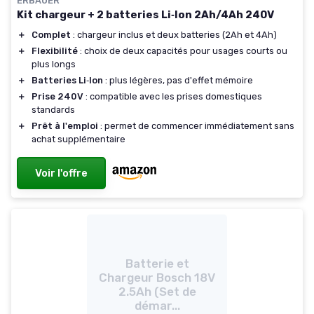
ERBAUER
Kit chargeur + 2 batteries Li‑Ion 2Ah/4Ah 240V
＋
Complet
: chargeur inclus et deux batteries (2Ah et 4Ah)
＋
Flexibilité
: choix de deux capacités pour usages courts ou
plus longs
＋
Batteries Li‑Ion
: plus légères, pas d'effet mémoire
＋
Prise 240V
: compatible avec les prises domestiques
standards
＋
Prêt à l'emploi
: permet de commencer immédiatement sans
achat supplémentaire
Voir l'offre
Batterie et
Chargeur Bosch 18V
2.5Ah (Set de
démar...