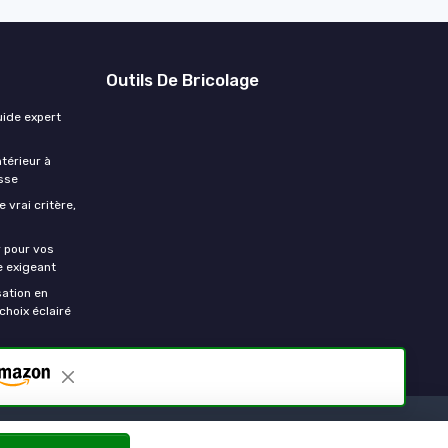
Outils De Bricolage
uide expert
ntérieur à
isse
 vrai critère,
r pour vos
e exigeant
sation en
choix éclairé