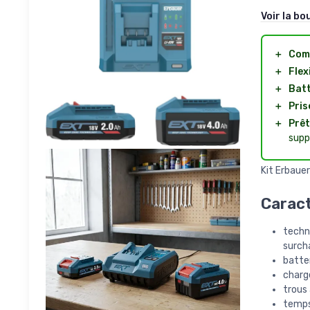
Voir la bo
＋
Com
＋
Flexi
＋
Batt
＋
Pris
＋
Prê
supp
Kit Erbauer
Caract
techn
surcha
batter
charge
trous 
temps