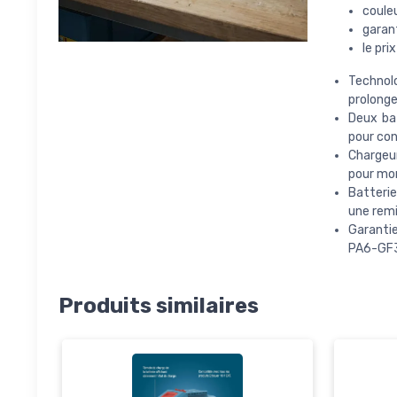
couleu
garant
le pri
Technolo
prolonge
Deux bat
pour con
Chargeur
pour mon
Batterie
une remi
Garantie
PA6-GF30
Produits similaires