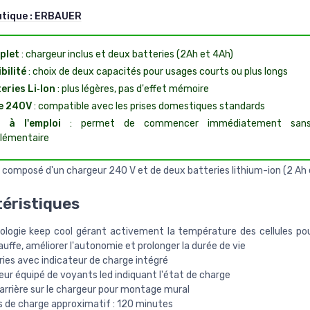
utique :
ERBAUER
plet
: chargeur inclus et deux batteries (2Ah et 4Ah)
bilité
: choix de deux capacités pour usages courts ou plus longs
eries Li‑Ion
: plus légères, pas d'effet mémoire
e 240V
: compatible avec les prises domestiques standards
t à l'emploi
: permet de commencer immédiatement sans
lémentaire
 composé d'un chargeur 240 V et de deux batteries lithium-ion (2 Ah e
éristiques
ologie keep cool gérant activement la température des cellules pour
uffe, améliorer l'autonomie et prolonger la durée de vie
ies avec indicateur de charge intégré
ur équipé de voyants led indiquant l'état de charge
arrière sur le chargeur pour montage mural
 de charge approximatif : 120 minutes