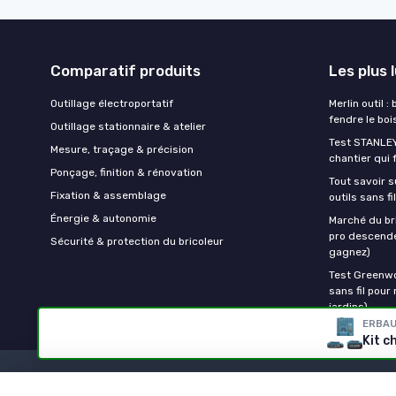
Comparatif produits
Les plus 
Outillage électroportatif
Merlin outil :
fendre le boi
Outillage stationnaire & atelier
Test STANLEY
Mesure, traçage & précision
chantier qui 
Ponçage, finition & rénovation
Tout savoir s
Fixation & assemblage
outils sans f
Énergie & autonomie
Marché du br
pro descende
Sécurité & protection du bricoleur
gagnez)
Test Greenwo
sans fil pour
jardins)
ERBA
Kit c