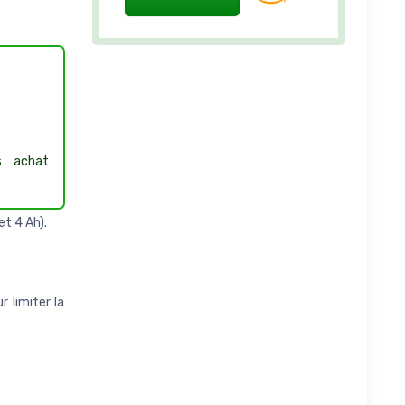
 achat
t 4 Ah).
 limiter la