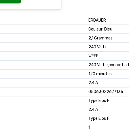
ERBAUER
Couleur: Bleu
2,1 Grammes
240 Volts
WEEE
240 Volts (courant al
120 minutes
2,4 A
05063022677136
Type E ou F
2,4 A
Type E ou F
1