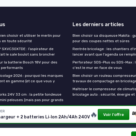
lus
Les derniers articles
 bien choisir et utiliser le merlin pour
Bien choisir sa disqueuse Makita : g
s en toute sécurité
pour des coupes nettes et sûres
 SXVC30XTDE : l’aspirateur de
Rentrée bricolage : les chantiers d'i
fait le sale boulot sans broncher
lancer avant que l'agenda se rempl
ur la batterie Bosch 18V pour des
Perforateur SDS-Plus ou SDS-Max : le
il performants
c'est le mur en face de vous
icolage 2026 : pourquoi les marques
Bien choisir un rouleau compresseu
nt en gamme (et ce que vous y
travaux de compactage en bricolag
Maîtriser le compresseur de climati
rks 24V 33 cm : la petite tondeuse
bricolage auto : sécurité, énergie et 
 mini pelouses (mais pas pour grands
UER
🔥
Voir l'offre
hargeur + 2 batteries Li‑Ion 2Ah/4Ah 240V
Mentions légales
Politique de confidentialité