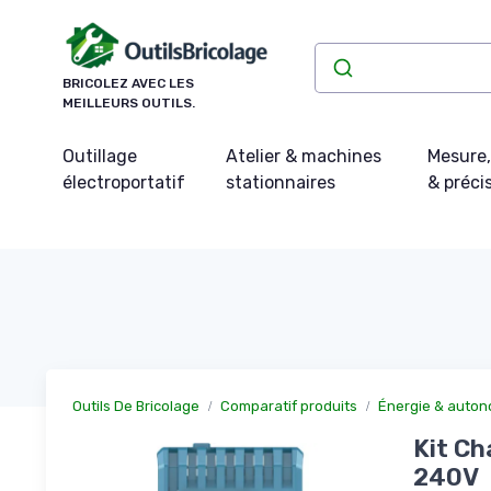
Panneau de gestion des cookies
BRICOLEZ AVEC LES
MEILLEURS OUTILS.
Outillage
Atelier & machines
Mesure,
électroportatif
stationnaires
& préci
Outils De Bricolage
Comparatif produits
Énergie & auton
Kit Ch
240V