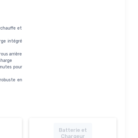
rchauffe et
rge intégré
ous arrière
charge
inutes pour
 robuste en
Batterie et
Chargeur