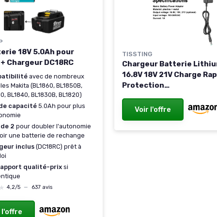
P
terie 18V 5.0Ah pour
TISSTING
 + Chargeur DC18RC
Chargeur Batterie Lithi
16.8V 18V 21V Charge Ra
atibilité
avec de nombreux
Protection
es Makita (BL1860, BL1850B,
0, BL1840, BL1830B, BL1820)
Multiple,Adaptateur pou
Outils Electriques avec 
de capacité
5.0Ah pour plus
Voir l'offre
tonomie
Indicateur Compact
 de 2
pour doubler l'autonomie
10cm/3.9inch pour Usag
oir une batterie de rechange
Multiple (18V)
geur inclus
(DC18RC) prêt à
loi
apport qualité-prix
si
entique
★
★
4,2/5
—
637 avis
 l'offre