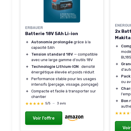
ENERGU
ERBAUER
2x Bat
Batterie 18V 5Ah Li-ion
Makita
＋
Autonomie prolongée
grâce à la
＋
Comp
capacité 5Ah
modèl
＋
Tension standard 18V
— compatible
BL185
avec une large gamme d'outils 18V
＋
Gran
＋
Technologie Lithium‑ION
: densité
d'au
énergétique élevée et poids réduit
＋
Pack
＋
Performance stable pour les usages
ou av
intensifs (perçage, vissage, ponçage)
＋
Char
＋
Compacte et facile à transporter sur
l'emp
chantier
＋
Bon r
★★★★★
★★★★★
5/5
—
3 avis
auth
★★★★
★★★★
Voir l'offre
Voir