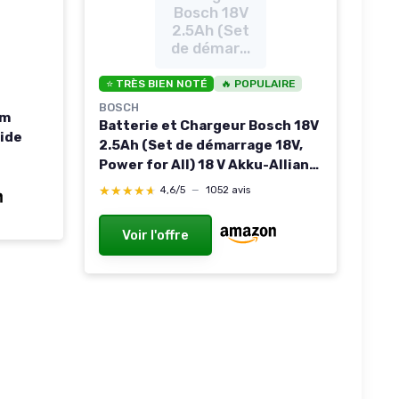
Bosch 18V
2.5Ah (Set
de démar...
⭐ TRÈS BIEN NOTÉ
🔥 POPULAIRE
BOSCH
um
Batterie et Chargeur Bosch 18V
pide
2.5Ah (Set de démarrage 18V,
Power for All) 18 V Akku-Allianz
r
Aktion Starter Set I 1 Akku
★★★★★
★★★★★
4,6/5
—
1052 avis
LED
e
Voir l'offre