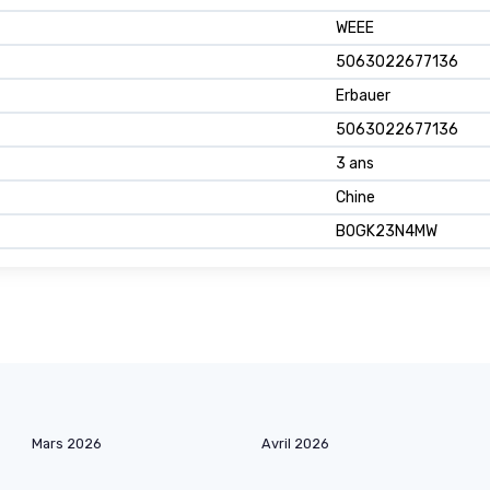
WEEE
5063022677136
Erbauer
5063022677136
3 ans
Chine
B0GK23N4MW
Mars 2026
Avril 2026