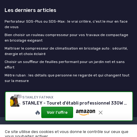
Les derniers articles
Perforateur SDS-Plus ou SDS-Max : le vrai critère, c'est le mur en face
de vous
Bien choisir un rouleau compresseur pour vos travaux de compactage
en bricolage exigeant
Maîtriser le compresseur de climatisation en bricolage auto : sécurité,
énergie et choix éclairé
Choisir un souffleur de feuilles performant pour un jardin net et sans
effort
Mètre ruban : les détails que personne ne regarde et qui changent tout
sur la mesure
Outils De Bricolage
STANLEY FATMAX
STANLEY - Touret d'établi professionnel 330W Touret à meuler Ø150mm Base en fonte anti basculement
🔥
Voir l'offre
Mentions légales
Politique de confidentialité
Ce site utilise des cookies et vous donne le contrôle sur ceux que
© Outils De Bricolage 2026
vous souhaitez activer