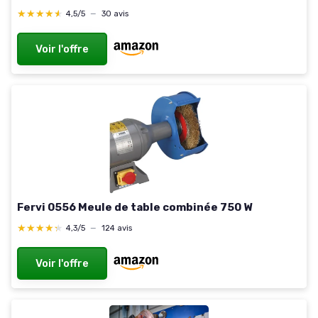
★★★★★
★★★★★
4,5/5
—
30 avis
Voir l'offre
Fervi 0556 Meule de table combinée 750 W
★★★★★
★★★★★
4,3/5
—
124 avis
Voir l'offre