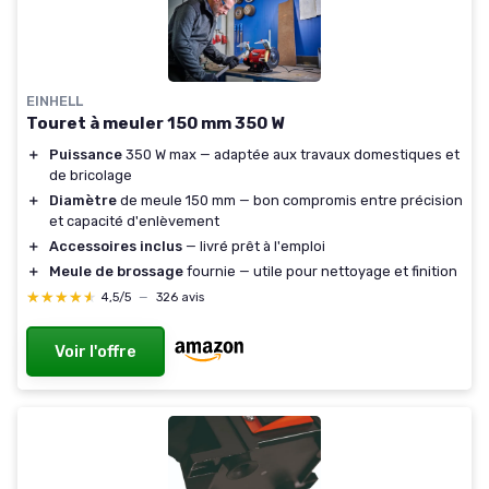
EINHELL
Touret à meuler 150 mm 350 W
＋
Puissance
350 W max — adaptée aux travaux domestiques et
de bricolage
＋
Diamètre
de meule 150 mm — bon compromis entre précision
et capacité d'enlèvement
＋
Accessoires inclus
— livré prêt à l'emploi
＋
Meule de brossage
fournie — utile pour nettoyage et finition
★★★★★
★★★★★
4,5/5
—
326 avis
Voir l'offre