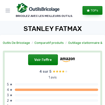
Panneau de gestion des cookies
TOPs
BRICOLEZ AVEC LES MEILLEURS OUTILS.
STANLEY FATMAX
Outils De Bricolage
Comparatif produits
Outillage stationnaire & atel
Voir l'offre
4 sur 5
★★★★★
★★★★★
1 avis
5 ★
4 ★
3 ★
2 ★