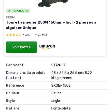
🔥 POPULAIRE
FERM
Touret à meuler 250W 150mm - Incl - 2 pierres à
aiguiser Unique
★★★★★
★★★★★
4,3/5
—
1196 avis
Voir l'offre
Fabricant
‎STANLEY
Dimensions du produit
‎48 x 25,5 x 25,5 cm; 8,99
(L x l x h)
kilogrammes
Référence
‎SXGBP150E
Couleur
‎Jaune
Style
‎angle
Matière
‎Fonte, Métal