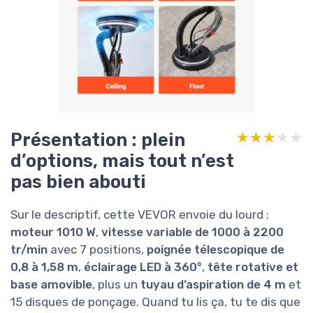
Présentation : plein
★★★★★
★★★★★
d’options, mais tout n’est
pas bien abouti
Sur le descriptif, cette VEVOR envoie du lourd :
moteur 1010 W
,
vitesse variable de 1000 à 2200
tr/min
avec 7 positions,
poignée télescopique de
0,8 à 1,58 m
,
éclairage LED à 360°
,
tête rotative et
base amovible
, plus un
tuyau d’aspiration de 4 m
et
15 disques de ponçage. Quand tu lis ça, tu te dis que