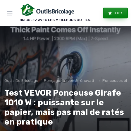
Panneau de gestion des cookies
TOPs
BRICOLEZ AVEC LES MEILLEURS OUTILS.
Outils De Bricolage
Ponçage, finition & rénovation
Ponceuses élec
Test VEVOR Ponceuse Girafe
1010 W : puissante sur le
papier, mais pas mal de ratés
en pratique