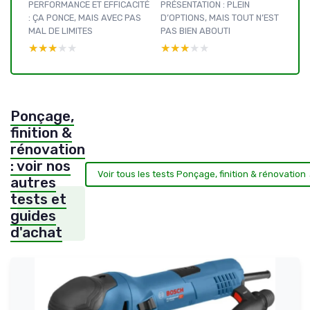
PERFORMANCE ET EFFICACITÉ
PRÉSENTATION : PLEIN
: ÇA PONCE, MAIS AVEC PAS
D’OPTIONS, MAIS TOUT N’EST
MAL DE LIMITES
PAS BIEN ABOUTI
★★★★★
★★★★★
★★★★★
★★★★★
Ponçage,
finition &
rénovation
: voir nos
Voir tous les tests Ponçage, finition & rénovation
autres
tests et
guides
d'achat