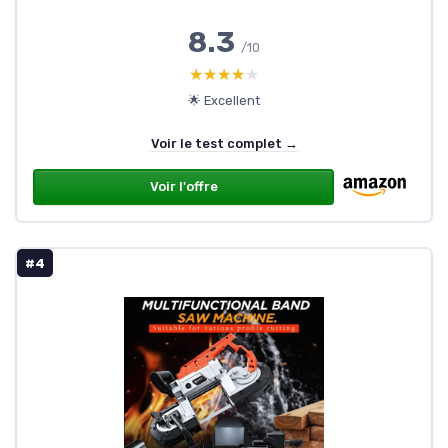
8.3
/10
★★★★★
★★★★★
🌟 Excellent
Voir le test complet →
Voir l'offre
#4