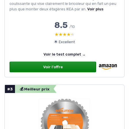
coulissante qui vise clairement le bricoleur qui en fait un peu
plus que monter deux étagères IKEA par an.
Voir plus
8.5
/10
★★★★★
★★★★★
🌟 Excellent
Voir le test complet →
Voir l'offre
#3
💰 Meilleur prix