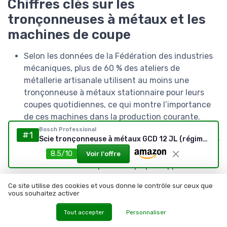
Chiffres clés sur les
tronçonneuses à métaux et les
machines de coupe
Selon les données de la Fédération des industries
mécaniques, plus de 60 % des ateliers de
métallerie artisanale utilisent au moins une
tronçonneuse à métaux stationnaire pour leurs
coupes quotidiennes, ce qui montre l’importance
de ces machines dans la production courante.
Les tests comparatifs publiés par des laboratoires
Bosch Professional
#1
Scie tronçonneuse à métaux GCD 12 JL (régime à vide 1 500 tr/min, poids de 20,0 kg avec lame de scie circulaire pour acier)
indépendants indiquent qu’une scie circulaire pour
métaux équipée d’une lame carbure peut réduire
8.5/10
Voir l'offre
de 30 à 40 % le temps de coupe par rapport à une
tronçonneuse à disque abrasif de même
Ce site utilise des cookies et vous donne le contrôle sur ceux que
puissance, tout en générant moins de bavures.
vous souhaitez activer
Les mesures réalisées par l’Institut national de
Tout accepter
Personnaliser
recherche et de sécurité montrent qu’un système
d’aspiration adapté peut diminuer de plus de 70 %