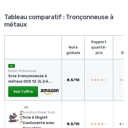
Tableau comparatif : Tronçonneuse à
métaux
Rapport
Note
qualité-
globale
prix
Des
#1
Bosch Professional
Scie tronçonneuse à
8.5/10
★★★★★
★★★★★
★★
★★
métaux GCD 12 JL (ré...
Voir l'offre
#2
Evolution Power Tools
Scie à Onglet
Coulissante avec
8.5/10
★★★★★
★★★★★
★★
★★