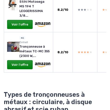
Stihl Motosega
MS 194 T
8.2/10
★★★★★
★★★★★
★★
★★
LEGGERISSIMA
3/8...
Voir l'offre
#6
Einhell
Tronçonneuse à
métaux TC-MC 355
8.2/10
★★★★★
★★★★★
★★
★★
(2300 W,...
Voir l'offre
Types de tronçonneuses à
métaux : circulaire, à disque
abrasif et scie ruban