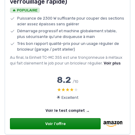
verrouillage rapide)
🔥 POPULAIRE
Puissance de 2300 W suffisante pour couper des sections
acier assez épaisses sans galérer
Démarrage progressif et machine globalement stable,
plus sécurisante qu’une disqueuse à main
Très bon rapport qualité-prix pour un usage régulier de
bricoleur (garage / petit atelier)
Au final, la Einhell TC-MC 355 est une tronçonneuse à métaux
qui fait clairement le job pour un bricoleur régulier.
Voir plus
8.2
/10
★★★★★
★★★★★
🌟 Excellent
Voir le test complet →
Voir l'offre