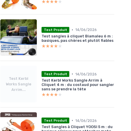
★★★★★
★★★★★
•
14/06/2026
Test Produit
Test sangles à cliquet Biamaleu 6 m :
basiques, pas chères et plutôt fiables
★★★★★
★★★★★
•
14/06/2026
Test Produit
Test Kerbl
Test Kerbl Works Sangle Arrim à
Works Sangle
Cliquet 4 m : du costaud pour sangler
sans se prendre la tête
Arrim...
★★★★★
★★★★★
•
14/06/2026
Test Produit
Test Sangles à Cliquet YOOSI 5 m : du