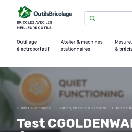
Panneau de gestion des cookies
BRICOLEZ AVEC LES
MEILLEURS OUTILS.
Outillage
Atelier & machines
Mesure,
électroportatif
stationnaires
& préci
Outils De Bricolage
Fixation, énergie & sécurité
Outils de f
Test CGOLDENWAL