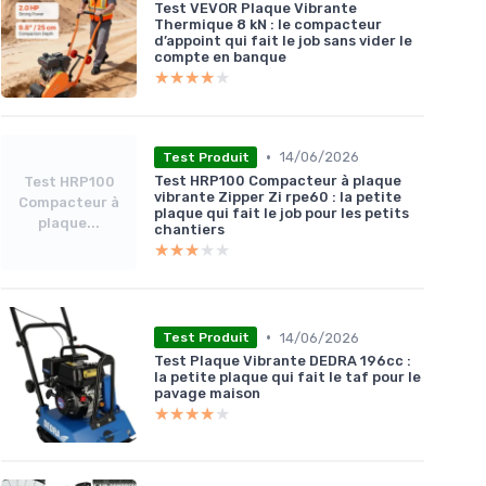
Test VEVOR Plaque Vibrante
Thermique 8 kN : le compacteur
d’appoint qui fait le job sans vider le
compte en banque
★★★★★
★★★★★
•
14/06/2026
Test Produit
Test HRP100 Compacteur à plaque
Test HRP100
vibrante Zipper Zi rpe60 : la petite
Compacteur à
plaque qui fait le job pour les petits
plaque...
chantiers
★★★★★
★★★★★
•
14/06/2026
Test Produit
Test Plaque Vibrante DEDRA 196cc :
la petite plaque qui fait le taf pour le
pavage maison
★★★★★
★★★★★