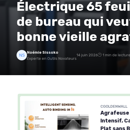
Électrique 65 feui
de bureau qui veu
bonne vieille agr
Noémie Sissoko
14 juin 2026
1 min de lectur
Experte en Outils Novateurs
CGOLDENWALL
Agrafeuse 
Intensif, C
Plat sans 