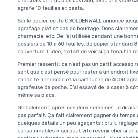
cherchais un truc plus costaud, avec une vraie c
agrafe 10 feuilles et basta.
Sur le papier, cette CGOLDENWALL annonce jusq
agrafage plat et pas de bourrage. Donc clairemen
pharmacie, etc. Je l’ai utilisée pendant une bonne
dossiers de 10 à 60 feuilles, du papier standard 
couverture. L’idée, c’était de voir si ça tenait l
Premier ressenti : ce n’est pas un petit accessoire
sent que c’est pensé pour rester à un endroit fix
capacité annoncée et la cartouche de 4000 agraf
agrafeuse de poche. J’ai essayé de la caser à cô
même sa place.
Globalement, après ces deux semaines, je dirais qu
pas parfait. Ça fait clairement gagner du temps q
quelques détails un peu agaçants : bruit, réglage
consommables » qui peut vite revenir cher si on a