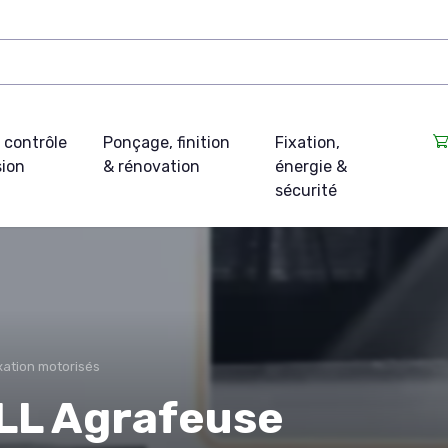
 contrôle
Ponçage, finition
Fixation,
sion
& rénovation
énergie &
sécurité
ixation motorisés
L Agrafeuse