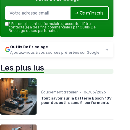
➔ Je m'inscris
*
En remplissant ce formulaire, j’accepte d’être
contacté(e) à des fins commerciales par Outils De
Bricolage et ses partenaires.
Outils De Bricolage
Ajoutez-nous à vos sources préférées sur Google
Les plus lus
•
Équipement d’atelier
06/03/2026
Tout savoir sur la batterie Bosch 18V
pour des outils sans fil performants