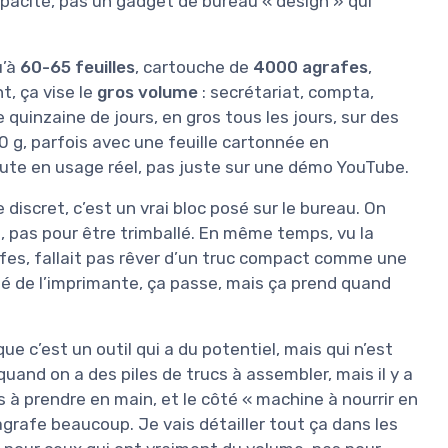
apacité, pas un gadget de bureau « design » qui
u’à
60-65 feuilles
, cartouche de
4000 agrafes
,
t, ça vise le
gros volume
: secrétariat, compta,
 quinzaine de jours, en gros tous les jours, sur des
80 g, parfois avec une feuille cartonnée en
a route en usage réel, pas juste sur une démo YouTube.
 discret, c’est un vrai bloc posé sur le bureau. On
e, pas pour être trimballé. En même temps, vu la
es, fallait pas rêver d’un truc compact comme une
té de l’imprimante, ça passe, mais ça prend quand
e c’est un outil qui a du potentiel, mais qui n’est
uand on a des piles de trucs à assembler, mais il y a
s à prendre en main, et le côté « machine à nourrir en
grafe beaucoup. Je vais détailler tout ça dans les