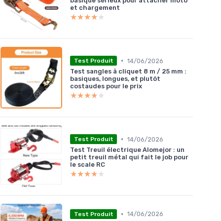
basique sérieux pour attacher moto
et chargement
★★★★★
★★★★★
•
14/06/2026
Test Produit
Test sangles à cliquet 8 m / 25 mm :
basiques, longues, et plutôt
costaudes pour le prix
★★★★★
★★★★★
•
14/06/2026
Test Produit
Test Treuil électrique Alomejor : un
petit treuil métal qui fait le job pour
le scale RC
★★★★★
★★★★★
•
14/06/2026
Test Produit