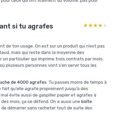
t pour ceux qui ont vraiment du volume, pas pour
ant si tu agrafes
★★★★★
★★★★★
nt de ton usage. On est sur un produit qui n’est pas
taud, mais qui reste dans la moyenne des
 un particulier qui imprime trois contrats par mois,
 où plusieurs personnes vont s’en servir tous les
uche de 4000 agrafes
. Tu passes moins de temps à
Le fait qu’elle agrafe proprement jusqu’à des
al évite aussi de gaspiller papier et agrafes à
 des mois, ça se défend. On a aussi une
boîte
t de démarrer sans racheter tout de suite des