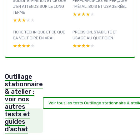
SOLIDITÉ, FINITION ET CE QUE
PERFORMANCES EN PERÇAGE
J’EN ATTENDS SUR LE LONG
: MÉTAL, BOIS ET USAGE RÉEL
TERME
★★★★★
★★★★★
★★★★★
★★★★★
FICHE TECHNIQUE ET CE QUE
PRÉCISION, STABILITÉ ET
ÇA VEUT DIRE EN VRAI
USAGE AU QUOTIDIEN
★★★★★
★★★★★
★★★★★
★★★★★
Outillage
stationnaire
& atelier :
voir nos
Voir tous les tests Outillage stationnaire & atel
autres
tests et
guides
d'achat