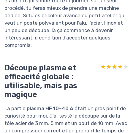
es un pro qui soude toute la journée sur un seul
procédé, tu feras mieux de prendre une machine
dédiée. Si tu es bricoleur avancé ou petit atelier qui
veut un poste polyvalent pour l’alu, l’acier, l’inox et
un peu de découpe, là ça commence à devenir
intéressant, à condition d’accepter quelques
compromis.
Découpe plasma et
★★★★★
★★★★★
efficacité globale :
utilisable, mais pas
magique
La partie
plasma HF 10–40 A
était un gros point de
curiosité pour moi. J’ai testé la découpe sur de la
tôle acier de 3 mm, 5 mm et un bout de 10 mm. Avec
un compresseur correct et en prenant le temps de