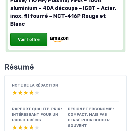
Pulse/TIG HF/Plasma/MMA – 160A
aluminium – 40A découpe – IGBT – Acier,
inox, fil fourré – MCT-416P Rouge et
Blanc
Voir l'offre
Résumé
NOTE DE LA RÉDACTION
★★★★★
★★★★★
RAPPORT QUALITÉ-PRIX :
DESIGN ET ERGONOMIE :
INTÉRESSANT POUR UN
COMPACT, MAIS PAS
PROFIL PRÉCIS
PENSÉ POUR BOUGER
SOUVENT
★★★★★
★★★★★