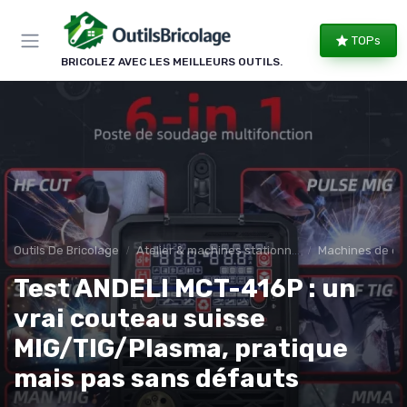
Panneau de gestion des cookies
TOPs
BRICOLEZ AVEC LES MEILLEURS OUTILS.
Outils De Bricolage
Atelier & machines stationnaires
Machines de co
Test ANDELI MCT-416P : un
vrai couteau suisse
MIG/TIG/Plasma, pratique
mais pas sans défauts