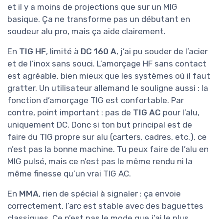
et il y a moins de projections que sur un MIG
basique. Ça ne transforme pas un débutant en
soudeur alu pro, mais ça aide clairement.
En
TIG HF
, limité à
DC 160 A
, j’ai pu souder de l’acier
et de l’inox sans souci. L’amorçage HF sans contact
est agréable, bien mieux que les systèmes où il faut
gratter. Un utilisateur allemand le souligne aussi : la
fonction d’amorçage TIG est confortable. Par
contre, point important : pas de
TIG AC
pour l’alu,
uniquement DC. Donc si ton but principal est de
faire du TIG propre sur alu (carters, cadres, etc.), ce
n’est pas la bonne machine. Tu peux faire de l’alu en
MIG pulsé, mais ce n’est pas le même rendu ni la
même finesse qu’un vrai TIG AC.
En
MMA
, rien de spécial à signaler : ça envoie
correctement, l’arc est stable avec des baguettes
classiques. Ce n’est pas le mode que j’ai le plus