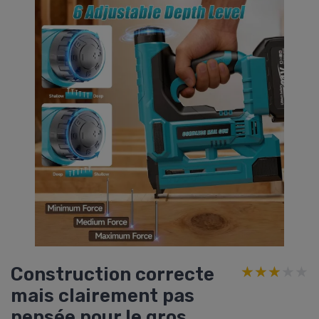
Construction correcte
★★★★★
★★★★★
mais clairement pas
pensée pour le gros